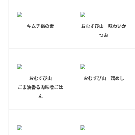
ロングセラー商品 ＋ おすすめレシピ
人気商品 ＋ おすすめレシピ
キムチ鍋の素
おむすび山 味わいか
検索
つお
業務用サイト
ミツカングループについて
製造所固有記号一覧
おむすび山
おむすび山 鶏めし
ごま油香る肉味噌ごは
ん