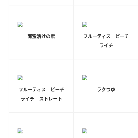
新商品一覧
酢
調味酢
お酢ドリンク
ぽん酢
キャンペーン情報
みりん風・料理酒
鍋用調味料
ブランド・スペシャルサイト
南蛮漬けの素
フルーティス ピーチ
ライチ
つゆ
たれ
ブランド・スペシャルサイト トップ
商品ブランドサイト
企業情報
スープ
中華
Fibee（ファイビー）
国内事業概要
くらしプラ酢
クイック調味料
レモン果汁
カンタン酢
フルーティス ピーチ
ラクつゆ
ミツカングループについて
ふりかけ
おすしの素
ライチ ストレート
お酢ドリンク
ミツカンを知る
企業理念
炊き込みご飯の素
納豆
味ぽん
ぽん酢
採用情報
環境への取り組み
かおりの蔵
ミツカンの歴史