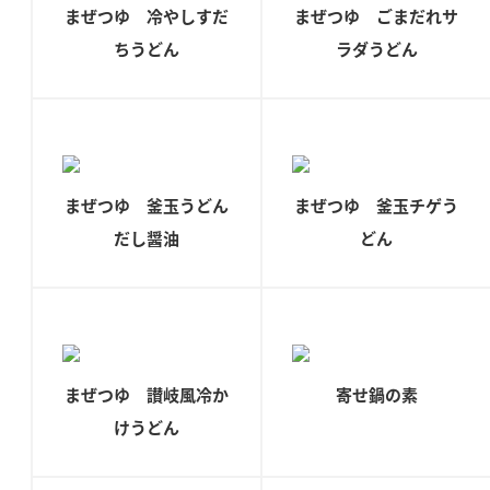
ニュースリリース
まぜつゆ 冷やしすだ
まぜつゆ ごまだれサ
つゆ
ZENB initiative
ちうどん
ラダうどん
鍋なび
お客様相談センター
納豆のサイト
MIM（ミツカンミュージアム）
PIN印
お客様の声をいかしました
三ツ判山吹
販売終了製品のご案内
まぜつゆ 釜玉うどん
まぜつゆ 釜玉チゲう
千夜
各部門が大切にしていること
だし醤油
どん
よくあるご質問
スペシャルサイト
お酢を知ろう！
おいしさと健康への取り組み
お問い合わせ
すしラボ
地図から取り扱い店舗を探す
ぽん酢サワー
まぜつゆ 讃岐風冷か
寄せ鍋の素
キッザニア東京「ぽん酢工房」
納豆の豆知識
けうどん
鍋奉行マニュアル
ミツカン公式通販
ミツカンのCM