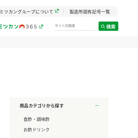
ミツカングループについて
製造所固有記号一覧
検索
製造所固有記号一覧
歴史
までのミ
と挑戦の
します。
商品カテゴリから探す
センター
食酢・調味酢
ZENB initiative
料理酒
鍋用調味料
つゆ
たれ
設立。「水」を
植物を可能な限りまる
お酢ドリンク
た社会貢献
ごと使ったZENBのコン