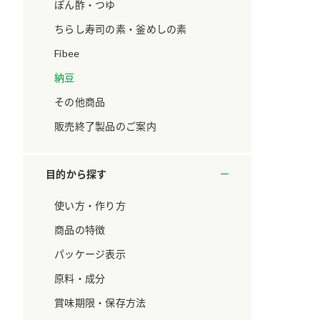
ています。
セプトをご紹介しま
ぽん酢・つゆ
す。
ちらし寿司の素・釜めしの素
Fibee
大切にして
おいしさと健康への
取り組み
け
おすしの素
炊き込みご飯の素
米飯用調味液
納豆
ョン宣言」
ミツカンの研究成果と
その他商品
た各部門の
おいしさと健康に役立
ご紹介しま
つ情報をご紹介しま
販売終了製品のご案内
す。
目的から探す
使い方・作り方
商品の特徴
パッケージ表示
原料・成分
賞味期限・保存方法
お酢ドリンク
味ぽん
ぽん酢