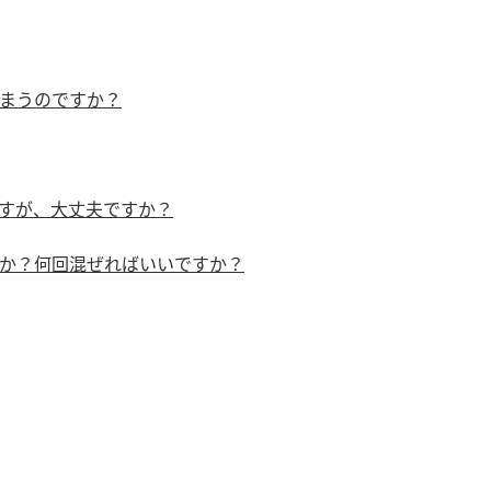
）
まうのですか？
すが、大丈夫ですか？
酢を知ろう！
すしラボ
ぽん酢サワー
か？何回混ぜればいいですか？