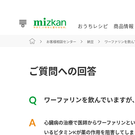
おうちレシピ
商品情報
お客様相談センター
納豆
ワーファリンを飲ん
おうちレシピ
商品情報 トップ
企業情報 トップ
お客様相談センター トップ
ミツカン公式通販
業務用サイト
ご質問への回答
ワーファリンを飲んでいますが
また食べたいが見つかる。ミツカンからのおすすめレシピを
心臓病の治療で医師からワーファリンと
おうちレシピ トップ
いるビタミンKが薬の作用を阻害してしま