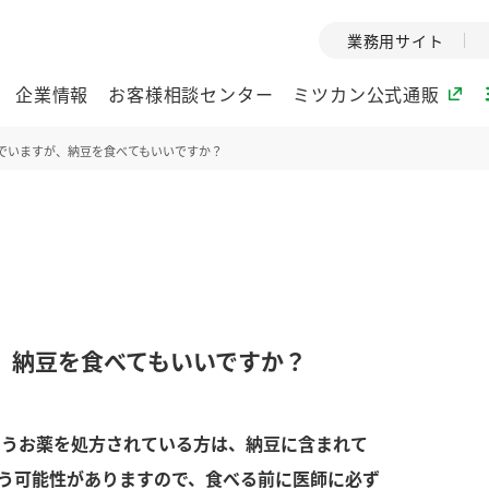
業務用サイト
企業情報
お客様相談センター
ミツカン公式通販
でいますが、納豆を食べてもいいですか？
ミツカングループについて
企業理念
ミツカンの
ミツカングループの企
創業から現在
業理念をご紹介しま
ツカンの変革
す。
歴史をご紹介
、納豆を食べてもいいですか？
ご紹介します。
環境への取り組み
水の文化
いうお薬を処方されている方は、納豆に含まれて
酢
調味酢
お酢ドリンク
ぽん酢
みりん風・
ミツカンの環境への取
1999年
り組みをご紹介しま
テーマとし
う可能性がありますので、食べる前に医師に必ず