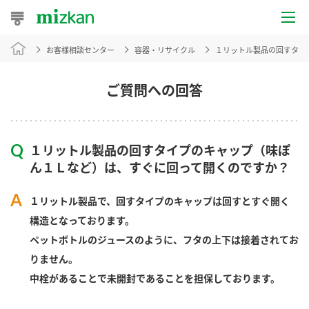
お客様相談センター
容器・リサイクル
１リットル製品の回すタイ
おうちレシピ
おすすめレシピ
ご質問への回答
レシピ特集
１リットル製品の回すタイプのキャップ（味ぽ
レシピカテゴリ一覧
ん１Ｌなど）は、すぐに回って開くのですか？
商品からレシピを探す
１リットル製品で、回すタイプのキャップは回すとすぐ開く
構造となっております。
ペットボトルのジュースのように、フタの上下は接着されてお
商品情報
りません。
中栓があることで未開封であることを担保しております。
商品カテゴリ