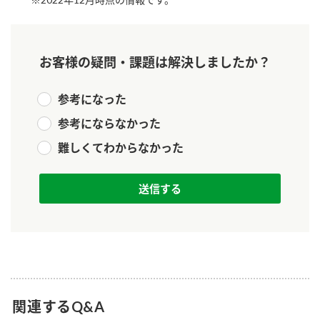
ニュースリリース
つゆ
ZENB initiative
鍋なび
お客様の疑問・課題は解決しましたか？
お客様相談センター
納豆のサイト
MIM（ミツカンミュージアム）
PIN印
参考になった
お客様の声をいかしました
三ツ判山吹
参考にならなかった
販売終了製品のご案内
千夜
各部門が大切にしていること
難しくてわからなかった
よくあるご質問
スペシャルサイト
お酢を知ろう！
おいしさと健康への取り組み
お問い合わせ
すしラボ
地図から取り扱い店舗を探す
ぽん酢サワー
キッザニア東京「ぽん酢工房」
納豆の豆知識
鍋奉行マニュアル
ミツカン公式通販
関連するQ&A
ミツカンのCM