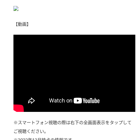
新商品一覧
酢
調味酢
お酢ドリンク
ぽん酢
キャンペーン情報
【動画】
みりん風・料理酒
鍋用調味料
ブランド・スペシャルサイト
つゆ
たれ
ブランド・スペシャルサイト トップ
商品ブランドサイト
企業情報
スープ
中華
Fibee（ファイビー）
国内事業概要
くらしプラ酢
クイック調味料
レモン果汁
カンタン酢
ミツカングループについて
ふりかけ
おすしの素
お酢ドリンク
ミツカンを知る
企業理念
炊き込みご飯の素
納豆
味ぽん
※スマートフォン視聴の際は右下の全画面表示をタップして
ぽん酢
採用情報
環境への取り組み
ご視聴ください。
かおりの蔵
ミツカンの歴史
※2022年12月時点の情報です。