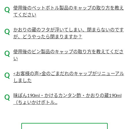
使用後のペットボトル製品のキャップの取り方を教え
ロングセラー商品 ＋ おすすめレシピ
てください
人気商品 ＋ おすすめレシピ
検索
かおりの蔵のフタが浮いてしまい、閉まらないのです
が、どうやったら閉まりますか？
業務用サイト
ミツカングループについて
製造所固有記号一覧
使用後のビン製品のキャップの取り方を教えてくださ
い
<お客様の声>金のごまだれのキャップがリニューアル
しました
味ぽん190ml・かけるカンタン酢・かおりの蔵190ml
（ちょいかけボトル...