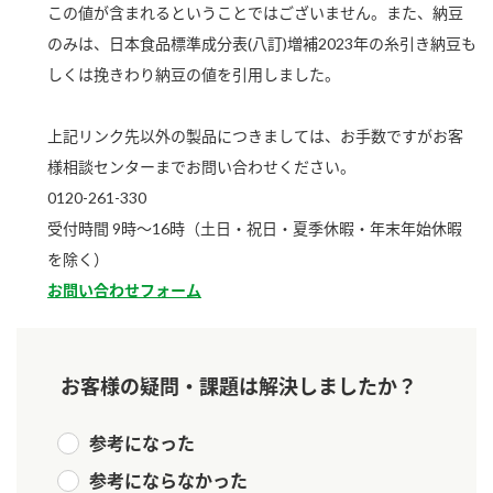
この値が含まれるということではございません。また、納豆
新商品一覧
酢
調味酢
のみは、日本食品標準成分表(八訂)増補2023年の糸引き納豆も
お酢ドリンク
ぽん酢
キャンペーン情報
しくは挽きわり納豆の値を引用しました。
みりん風・料理酒
鍋用調味料
ブランド・スペシャルサイト
上記リンク先以外の製品につきましては、お手数ですがお客
様相談センターまでお問い合わせください。
つゆ
たれ
ブランド・スペシャルサイト トップ
0120-261-330
商品ブランドサイト
企業情報
スープ
中華
受付時間 9時～16時（土日・祝日・夏季休暇・年末年始休暇
Fibee（ファイビー）
を除く）
国内事業概要
くらしプラ酢
クイック調味料
レモン果汁
お問い合わせフォーム
カンタン酢
ミツカングループについて
ふりかけ
おすしの素
お酢ドリンク
お客様の疑問・課題は解決しましたか？
ミツカンを知る
企業理念
炊き込みご飯の素
納豆
味ぽん
ぽん酢
採用情報
環境への取り組み
参考になった
かおりの蔵
ミツカンの歴史
参考にならなかった