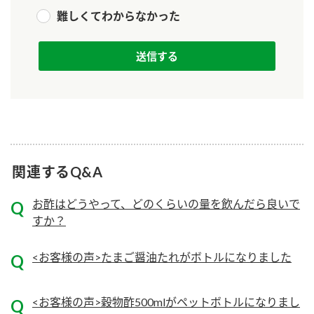
ニュースリリース
つゆ
難しくてわからなかった
ZENB initiative
鍋なび
お客様相談センター
納豆のサイト
MIM（ミツカンミュージアム）
PIN印
お客様の声をいかしました
三ツ判山吹
販売終了製品のご案内
千夜
各部門が大切にしていること
よくあるご質問
関連するQ&A
スペシャルサイト
お酢を知ろう！
おいしさと健康への取り組み
お問い合わせ
お酢はどうやって、どのくらいの量を飲んだら良いで
すしラボ
すか？
地図から取り扱い店舗を探す
ぽん酢サワー
キッザニア東京「ぽん酢工房」
<お客様の声>たまご醤油たれがボトルになりました
納豆の豆知識
鍋奉行マニュアル
ミツカン公式通販
<お客様の声>穀物酢500mlがペットボトルになりまし
ミツカンのCM