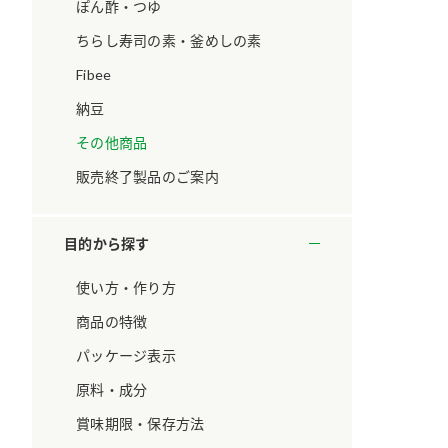
ています。
セプトをご紹介しま
ぽん酢・つゆ
す。
ちらし寿司の素・釜めしの素
Fibee
大切にして
おいしさと健康への
取り組み
け
おすしの素
炊き込みご飯の素
米飯用調味液
納豆
ョン宣言」
ミツカンの研究成果と
その他商品
た各部門の
おいしさと健康に役立
ご紹介しま
つ情報をご紹介しま
販売終了製品のご案内
す。
目的から探す
使い方・作り方
商品の特徴
パッケージ表示
原料・成分
賞味期限・保存方法
お酢ドリンク
味ぽん
ぽん酢