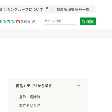
ミツカングループについて
製造所固有記号一覧
検索
製造所固有記号一覧
歴史
までのミ
と挑戦の
します。
商品カテゴリから探す
センター
食酢・調味酢
ZENB initiative
料理酒
鍋用調味料
つゆ
たれ
設立。「水」を
植物を可能な限りまる
お酢ドリンク
た社会貢献
ごと使ったZENBのコン