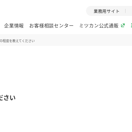
業務用サイト
企業情報
お客様相談センター
ミツカン公式通販
の程度を教えてください
ミツカングループについて
企業理念
ミツカンの
ミツカングループの企
創業から現在
業理念をご紹介しま
ツカンの変革
す。
歴史をご紹介
ださい
ご紹介します。
環境への取り組み
水の文化
酢
調味酢
お酢ドリンク
ぽん酢
みりん風・
ミツカンの環境への取
1999年
り組みをご紹介しま
テーマとし