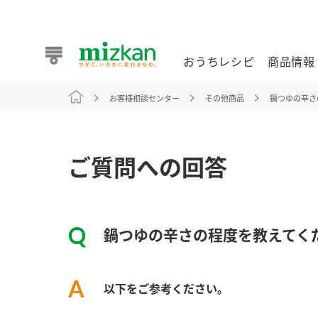
おうちレシピ
商品情報
お客様相談センター
その他商品
鍋つゆの辛さ
おうちレシピ
商品情報 トップ
企業情報 トップ
お客様相談センター トップ
ミツカン公式通販
業務用サイト
ご質問への回答
鍋つゆの辛さの程度を教えてく
また食べたいが見つかる。ミツカンからのおすすめレシピを
以下をご参考ください。
おうちレシピ トップ