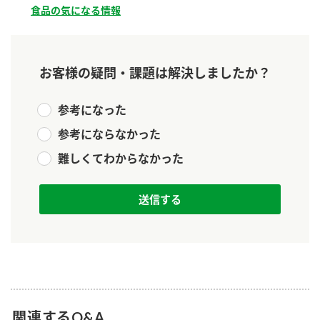
新商品一覧
食品の気になる情報
酢
調味酢
お酢ドリンク
ぽん酢
キャンペーン情報
お客様の疑問・課題は解決しましたか？
みりん風・料理酒
鍋用調味料
ブランド・スペシャルサイト
参考になった
つゆ
たれ
ブランド・スペシャルサイト トップ
参考にならなかった
商品ブランドサイト
企業情報
スープ
中華
Fibee（ファイビー）
難しくてわからなかった
国内事業概要
くらしプラ酢
クイック調味料
レモン果汁
カンタン酢
ミツカングループについて
ふりかけ
おすしの素
お酢ドリンク
ミツカンを知る
企業理念
炊き込みご飯の素
納豆
味ぽん
ぽん酢
採用情報
環境への取り組み
かおりの蔵
ミツカンの歴史
関連するQ&A