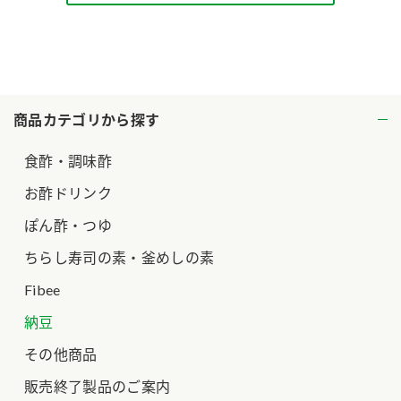
ロングセラー商品 ＋ おすすめレシピ
人気商品 ＋ おすすめレシピ
検索
商品カテゴリから探す
業務用サイト
ミツカングループについて
製造所固有記号一覧
食酢・調味酢
お酢ドリンク
ぽん酢・つゆ
ちらし寿司の素・釜めしの素
Fibee
納豆
その他商品
販売終了製品のご案内