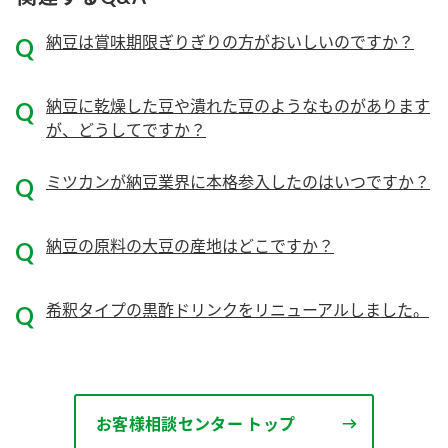
ニュースリリース
つゆ
ZENB initiative
納豆は賞味期限ぎりぎりの方がおいしいのですか？
鍋なび
お客様相談センター
納豆のサイト
納豆に乾燥した豆や潰れた豆のようなものがあります
MIM（ミツカンミュージアム）
PIN印
が、どうしてですか？
お客様の声をいかしました
三ツ判山吹
ミツカンが納豆業界に本格参入したのはいつですか？
販売終了製品のご案内
千夜
各部門が大切にしていること
よくあるご質問
スペシャルサイト
納豆の原料の大豆の産地はどこですか？
お酢を知ろう！
おいしさと健康への取り組み
お問い合わせ
すしラボ
希釈タイプの黒酢ドリンクをリニューアルしました。
地図から取り扱い店舗を探す
ぽん酢サワー
キッザニア東京「ぽん酢工房」
納豆の豆知識
鍋奉行マニュアル
ミツカン公式通販
お客様相談センター トップ
ミツカンのCM