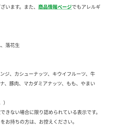
す。
活動を行っ
ございます。また、
商品情報ページ
でもアレルギ
MIM（ミツカンミュ
各部門が
ージアム）
いること
スープ
中華
クイック調味料
レモン果汁
ふりか
ミツカンの酢づくりの
「未来ビジ
乳、落花生
歴史などが学べる体験
実現に向け
型博物館です。
取り組みを
す。
レンジ、カシューナッツ、キウイフルーツ、牛
キッザニア東京「ぽ
納豆
ん酢工房」
ナナ、豚肉、マカダミアナッツ、もも、やまい
味ぽんやお酢について
楽しく学べるパビリオ
ンです。
。）
定できない場合に限り認められている表示です。
ーをお持ちの方は、お控えください。
ibee（ファイビ
くらしプラ酢
カンタン酢