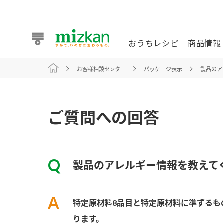
おうちレシピ
商品情報
お客様相談センター
パッケージ表示
製品のア
おうちレシピ
商品情報 トップ
企業情報 トップ
お客様相談センター トップ
ミツカン公式通販
業務用サイト
ご質問への回答
製品のアレルギー情報を教えて
また食べたいが見つかる。ミツカンからのおすすめレシピを
特定原材料8品目と特定原材料に準ずるも
おうちレシピ トップ
ります。