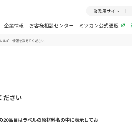
業務用サイト
企業情報
お客様相談センター
ミツカン公式通販
レルギー情報を教えてください
ミツカングループについて
企業理念
ミツカンの
ミツカングループの企
創業から現在
業理念をご紹介しま
ツカンの変革
す。
歴史をご紹介
ください
ご紹介します。
環境への取り組み
水の文化
の20品目はラベルの原材料名の中に表示してお
酢
調味酢
お酢ドリンク
ぽん酢
みりん風・
ミツカンの環境への取
1999年
り組みをご紹介しま
テーマとし