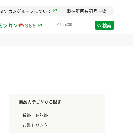
ミツカングループについて
製造所固有記号一覧
検索
製造所固有記号一覧
歴史
までのミ
と挑戦の
します。
商品カテゴリから探す
センター
食酢・調味酢
ZENB initiative
料理酒
鍋用調味料
つゆ
たれ
設立。「水」を
植物を可能な限りまる
お酢ドリンク
た社会貢献
ごと使ったZENBのコン