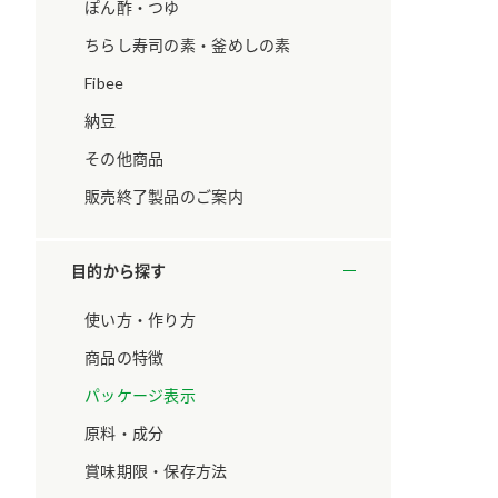
ています。
セプトをご紹介しま
ぽん酢・つゆ
す。
ちらし寿司の素・釜めしの素
Fibee
大切にして
おいしさと健康への
取り組み
け
おすしの素
炊き込みご飯の素
米飯用調味液
納豆
ョン宣言」
ミツカンの研究成果と
その他商品
た各部門の
おいしさと健康に役立
ご紹介しま
つ情報をご紹介しま
販売終了製品のご案内
す。
目的から探す
使い方・作り方
商品の特徴
パッケージ表示
原料・成分
賞味期限・保存方法
お酢ドリンク
味ぽん
ぽん酢