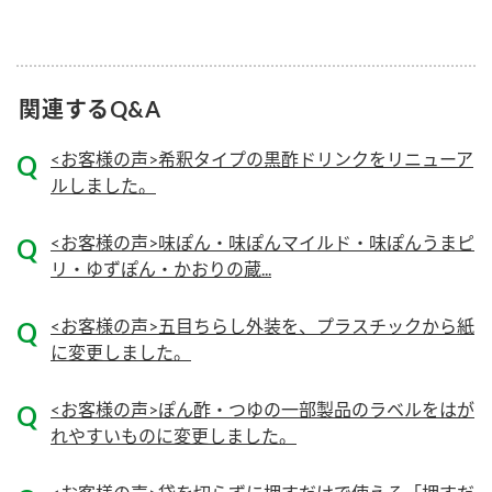
ロングセラー商品 ＋ おすすめレシピ
人気商品 ＋ おすすめレシピ
関連するQ&A
検索
<お客様の声>希釈タイプの黒酢ドリンクをリニューア
業務用サイト
ミツカングループについて
製造所固有記号一覧
ルしました。
<お客様の声>味ぽん・味ぽんマイルド・味ぽんうまピ
リ・ゆずぽん・かおりの蔵...
<お客様の声>五目ちらし外装を、プラスチックから紙
に変更しました。
<お客様の声>ぽん酢・つゆの一部製品のラベルをはが
れやすいものに変更しました。