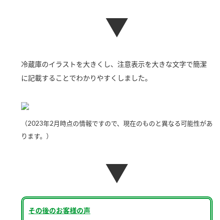
新商品一覧
酢
調味酢
▼
お酢ドリンク
ぽん酢
キャンペーン情報
みりん風・料理酒
鍋用調味料
ブランド・スペシャルサイト
冷蔵庫のイラストを大きくし、注意表示を大きな文字で簡潔
に記載することでわかりやすくしました。
つゆ
たれ
ブランド・スペシャルサイト トップ
商品ブランドサイト
企業情報
スープ
中華
Fibee（ファイビー）
国内事業概要
（2023年2月時点の情報ですので、現在のものと異なる可能性があ
くらしプラ酢
クイック調味料
レモン果汁
ります。）
カンタン酢
ミツカングループについて
ふりかけ
おすしの素
お酢ドリンク
▼
ミツカンを知る
企業理念
炊き込みご飯の素
納豆
味ぽん
ぽん酢
採用情報
環境への取り組み
その後のお客様の声
かおりの蔵
ミツカンの歴史