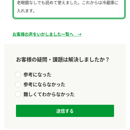
ニュースリリース
老眼鏡なしでも読めて使えました。これからは冷蔵庫に
つゆ
ZENB initiative
入れます。
鍋なび
お客様相談センター
納豆のサイト
MIM（ミツカンミュージアム）
お客様の声をいかしました一覧へ →
PIN印
お客様の声をいかしました
三ツ判山吹
販売終了製品のご案内
千夜
各部門が大切にしていること
お客様の疑問・課題は解決しましたか？
よくあるご質問
スペシャルサイト
参考になった
お酢を知ろう！
おいしさと健康への取り組み
お問い合わせ
参考にならなかった
すしラボ
難しくてわからなかった
地図から取り扱い店舗を探す
ぽん酢サワー
キッザニア東京「ぽん酢工房」
納豆の豆知識
鍋奉行マニュアル
ミツカン公式通販
ミツカンのCM