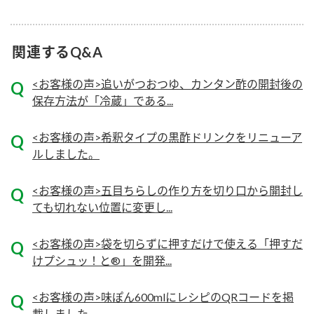
ロングセラー商品 ＋ おすすめレシピ
人気商品 ＋ おすすめレシピ
関連するQ&A
検索
<お客様の声>追いがつおつゆ、カンタン酢の開封後の
保存方法が「冷蔵」である...
業務用サイト
ミツカングループについて
製造所固有記号一覧
<お客様の声>希釈タイプの黒酢ドリンクをリニューア
ルしました。
<お客様の声>五目ちらしの作り方を切り口から開封し
ても切れない位置に変更し...
<お客様の声>袋を切らずに押すだけで使える「押すだ
けプシュッ！と®」を開発...
<お客様の声>味ぽん600mlにレシピのQRコードを掲
載しました。