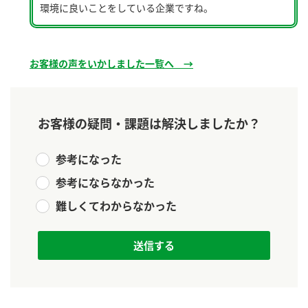
ニュースリリース
環境に良いことをしている企業ですね。
つゆ
ZENB initiative
鍋なび
お客様相談センター
納豆のサイト
お客様の声をいかしました一覧へ →
MIM（ミツカンミュージアム）
PIN印
お客様の声をいかしました
三ツ判山吹
お客様の疑問・課題は解決しましたか？
販売終了製品のご案内
千夜
各部門が大切にしていること
参考になった
よくあるご質問
スペシャルサイト
参考にならなかった
お酢を知ろう！
おいしさと健康への取り組み
お問い合わせ
難しくてわからなかった
すしラボ
地図から取り扱い店舗を探す
ぽん酢サワー
キッザニア東京「ぽん酢工房」
納豆の豆知識
鍋奉行マニュアル
ミツカン公式通販
ミツカンのCM