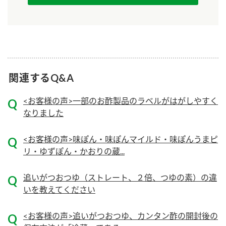
ニュースリリース
つゆ
ZENB initiative
鍋なび
お客様相談センター
納豆のサイト
MIM（ミツカンミュージアム）
PIN印
お客様の声をいかしました
関連するQ&A
三ツ判山吹
販売終了製品のご案内
千夜
<お客様の声>一部のお酢製品のラベルがはがしやすく
各部門が大切にしていること
なりました
よくあるご質問
スペシャルサイト
お酢を知ろう！
<お客様の声>味ぽん・味ぽんマイルド・味ぽんうまピ
おいしさと健康への取り組み
お問い合わせ
リ・ゆずぽん・かおりの蔵...
すしラボ
地図から取り扱い店舗を探す
ぽん酢サワー
追いがつおつゆ（ストレート、２倍、つゆの素）の違
キッザニア東京「ぽん酢工房」
いを教えてください
納豆の豆知識
鍋奉行マニュアル
ミツカン公式通販
<お客様の声>追いがつおつゆ、カンタン酢の開封後の
ミツカンのCM