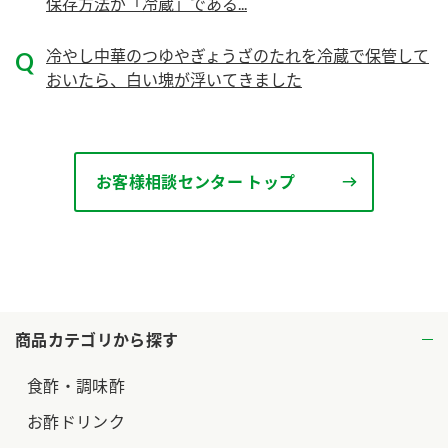
保存方法が「冷蔵」である...
ロングセラー商品 ＋ おすすめレシピ
冷やし中華のつゆやぎょうざのたれを冷蔵で保管して
人気商品 ＋ おすすめレシピ
おいたら、白い塊が浮いてきました
検索
業務用サイト
ミツカングループについて
製造所固有記号一覧
お客様相談センター トップ
商品カテゴリから探す
食酢・調味酢
お酢ドリンク