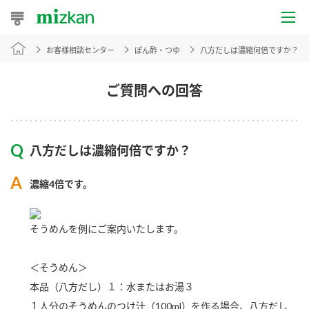
お客様相談センター
ぽん酢・つゆ
八方だしは濃縮何倍ですか？
おうちレシピ
おすすめレシピ
ご質問への回答
レシピ特集
八方だしは濃縮何倍ですか？
レシピカテゴリ一覧
濃縮4倍です。
商品からレシピを探す
そうめんを例にご案内いたします。
商品情報
＜そうめん＞
商品カテゴリ
本品（八方だし）１：水またはお湯３
１人分のそうめんのつけ汁（100ml）を作る場合、八方だし