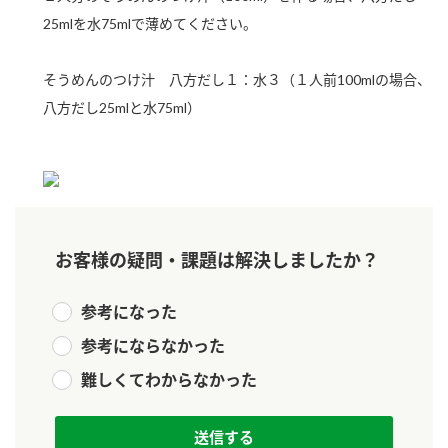
新商品一覧
酢
調味酢
25mlを水75mlで薄めてください。
お酢ドリンク
ぽん酢
キャンペーン情報
そうめんのつけ汁 八方だし１：水３（１人前100mlの場合、
八方だし25mlと水75ml）
みりん風・料理酒
鍋用調味料
ブランド・スペシャルサイト
つゆ
たれ
ブランド・スペシャルサイト トップ
商品ブランドサイト
企業情報
スープ
中華
Fibee（ファイビー）
国内事業概要
くらしプラ酢
クイック調味料
レモン果汁
お客様の疑問・課題は解決しましたか？
カンタン酢
ミツカングループについて
ふりかけ
おすしの素
参考になった
お酢ドリンク
参考にならなかった
ミツカンを知る
企業理念
炊き込みご飯の素
納豆
味ぽん
難しくてわからなかった
ぽん酢
採用情報
環境への取り組み
かおりの蔵
ミツカンの歴史