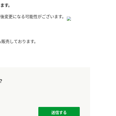
す。
活動を行っ
ます。
今後変更になる可能性がございます。
MIM（ミツカンミュ
各部門が
ージアム）
いること
スープ
中華
クイック調味料
レモン果汁
ふりか
ミツカンの酢づくりの
「未来ビジ
歴史などが学べる体験
実現に向け
も販売しております。
型博物館です。
取り組みを
す。
キッザニア東京「ぽ
納豆
ん酢工房」
味ぽんやお酢について
？
楽しく学べるパビリオ
ンです。
ibee（ファイビ
くらしプラ酢
カンタン酢