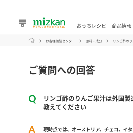
おうちレシピ
商品情報
お客様相談センター
原料・成分
リンゴ酢のり
おうちレシピ
商品情報 トップ
企業情報 トップ
お客様相談センター トップ
ミツカン公式通販
業務用サイト
ご質問への回答
リンゴ酢のりんご果汁は外国製
また食べたいが見つかる。ミツカンからのおすすめレシピを
教えてください
おうちレシピ トップ
現時点では、
オーストリア、チェコ、イタ