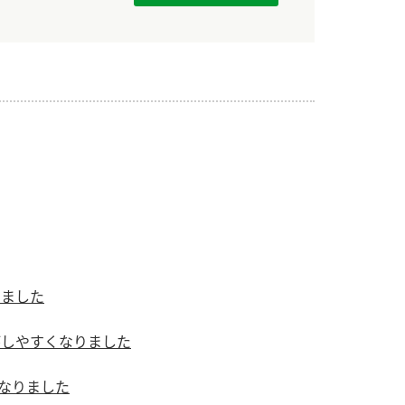
）
酢を知ろう！
すしラボ
ぽん酢サワー
りました
がしやすくなりました
になりました