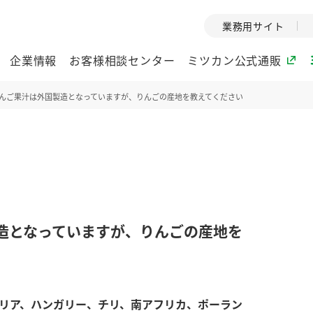
業務用サイト
企業情報
お客様相談センター
ミツカン公式通販
んご果汁は外国製造となっていますが、りんごの産地を教えてください
ミツカングループについて
企業理念
ミツカンの
ミツカングループの企
創業から現在
業理念をご紹介しま
ツカンの変革
す。
歴史をご紹介
造となっていますが、りんごの産地を
ご紹介します。
環境への取り組み
水の文化
酢
調味酢
お酢ドリンク
ぽん酢
みりん風・
ミツカンの環境への取
1999年
リア、ハンガリー、チリ、南アフリカ、ポーラン
り組みをご紹介しま
テーマとし