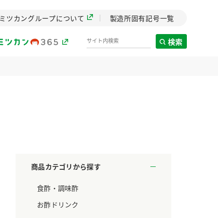
ミツカングループについて
製造所固有記号一覧
検索
製造所固有記号一覧
歴史
までのミ
と挑戦の
します。
商品カテゴリから探す
センター
食酢・調味酢
ZENB initiative
料理酒
鍋用調味料
つゆ
たれ
設立。「水」を
植物を可能な限りまる
お酢ドリンク
た社会貢献
ごと使ったZENBのコン