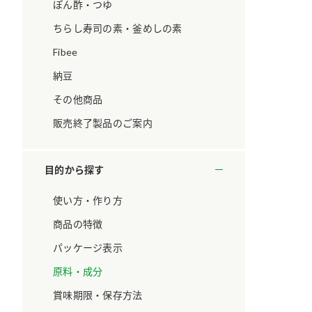
ています。
セプトをご紹介しま
ぽん酢・つゆ
す。
ちらし寿司の素・釜めしの素
Fibee
大切にして
おいしさと健康への
取り組み
け
おすしの素
炊き込みご飯の素
米飯用調味液
納豆
ョン宣言」
ミツカンの研究成果と
その他商品
た各部門の
おいしさと健康に役立
ご紹介しま
つ情報をご紹介しま
販売終了製品のご案内
す。
目的から探す
使い方・作り方
商品の特徴
パッケージ表示
原料・成分
賞味期限・保存方法
お酢ドリンク
味ぽん
ぽん酢