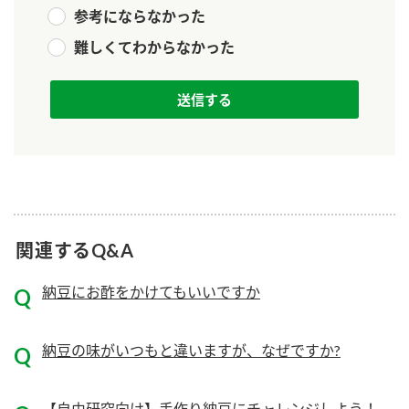
ニュースリリース
つゆ
参考にならなかった
ZENB initiative
難しくてわからなかった
鍋なび
お客様相談センター
納豆のサイト
MIM（ミツカンミュージアム）
PIN印
お客様の声をいかしました
三ツ判山吹
販売終了製品のご案内
千夜
各部門が大切にしていること
よくあるご質問
スペシャルサイト
関連するQ&A
お酢を知ろう！
おいしさと健康への取り組み
お問い合わせ
すしラボ
納豆にお酢をかけてもいいですか
地図から取り扱い店舗を探す
ぽん酢サワー
キッザニア東京「ぽん酢工房」
納豆の豆知識
納豆の味がいつもと違いますが、なぜですか?
鍋奉行マニュアル
ミツカン公式通販
ミツカンのCM
【自由研究向け】手作り納豆にチャレンジしよう！