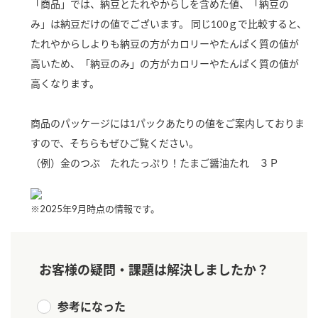
「商品」では、納豆とたれやからしを含めた値、「納豆の
新商品一覧
酢
調味酢
み」は納豆だけの値でございます。 同じ100ｇで比較すると、
たれやからしよりも納豆の方がカロリーやたんぱく質の値が
お酢ドリンク
ぽん酢
キャンペーン情報
高いため、「納豆のみ」の方がカロリーやたんぱく質の値が
みりん風・料理酒
鍋用調味料
ブランド・スペシャルサイト
高くなります。
つゆ
たれ
ブランド・スペシャルサイト トップ
商品のパッケージには1パックあたりの値をご案内しておりま
商品ブランドサイト
企業情報
すので、そちらもぜひご覧ください。
スープ
中華
Fibee（ファイビー）
（例）金のつぶ たれたっぷり！たまご醤油たれ ３Ｐ
国内事業概要
くらしプラ酢
クイック調味料
レモン果汁
カンタン酢
※2025年9月時点の情報です。
ミツカングループについて
ふりかけ
おすしの素
お酢ドリンク
ミツカンを知る
企業理念
炊き込みご飯の素
納豆
味ぽん
お客様の疑問・課題は解決しましたか？
ぽん酢
採用情報
環境への取り組み
かおりの蔵
参考になった
ミツカンの歴史