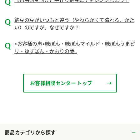
ロングセラー商品 ＋ おすすめレシピ
納豆の豆がいつもと違う（やわらかくて潰れる、かた
人気商品 ＋ おすすめレシピ
い）のですが、なぜですか？
検索
<お客様の声>味ぽん・味ぽんマイルド・味ぽんうまピ
業務用サイト
ミツカングループについて
製造所固有記号一覧
リ・ゆずぽん・かおりの蔵...
お客様相談センター トップ
商品カテゴリから探す