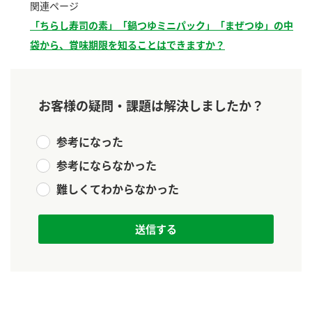
関連ページ
新商品一覧
酢
調味酢
「ちらし寿司の素」「鍋つゆミニパック」「まぜつゆ」の中
お酢ドリンク
ぽん酢
キャンペーン情報
袋から、賞味期限を知ることはできますか？
みりん風・料理酒
鍋用調味料
ブランド・スペシャルサイト
お客様の疑問・課題は解決しましたか？
つゆ
たれ
ブランド・スペシャルサイト トップ
商品ブランドサイト
企業情報
参考になった
スープ
中華
Fibee（ファイビー）
参考にならなかった
国内事業概要
くらしプラ酢
クイック調味料
レモン果汁
難しくてわからなかった
カンタン酢
ミツカングループについて
ふりかけ
おすしの素
お酢ドリンク
ミツカンを知る
企業理念
炊き込みご飯の素
納豆
味ぽん
ぽん酢
採用情報
環境への取り組み
かおりの蔵
ミツカンの歴史