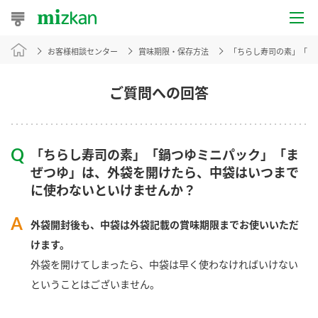
お客様相談センター
賞味期限・保存方法
「ちらし寿司の素」「鍋
おうちレシピ
おすすめレシピ
ご質問への回答
レシピ特集
「ちらし寿司の素」「鍋つゆミニパック」「ま
レシピカテゴリ一覧
ぜつゆ」は、外袋を開けたら、中袋はいつまで
に使わないといけませんか？
商品からレシピを探す
外袋開封後も、中袋は外袋記載の賞味期限までお使いいただ
けます。
商品情報
外袋を開けてしまったら、中袋は早く使わなければいけない
ということはございません。
商品カテゴリ