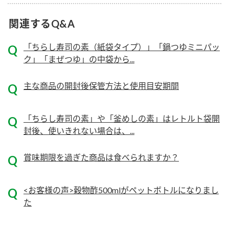
ニュースリリース
つゆ
ZENB initiative
関連するQ&A
鍋なび
お客様相談センター
納豆のサイト
「ちらし寿司の素（紙袋タイプ）」「鍋つゆミニパッ
ク」「まぜつゆ」の中袋から...
MIM（ミツカンミュージアム）
PIN印
お客様の声をいかしました
三ツ判山吹
主な商品の開封後保管方法と使用目安期間
販売終了製品のご案内
千夜
各部門が大切にしていること
「ちらし寿司の素」や「釜めしの素」はレトルト袋開
よくあるご質問
スペシャルサイト
封後、使いきれない場合は、...
お酢を知ろう！
おいしさと健康への取り組み
お問い合わせ
すしラボ
賞味期限を過ぎた商品は食べられますか？
地図から取り扱い店舗を探す
ぽん酢サワー
キッザニア東京「ぽん酢工房」
<お客様の声>穀物酢500mlがペットボトルになりまし
納豆の豆知識
た
鍋奉行マニュアル
ミツカン公式通販
ミツカンのCM