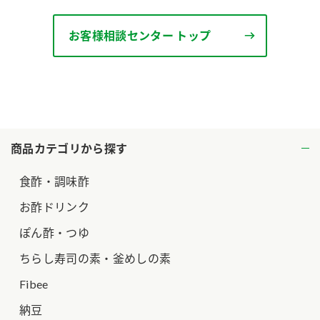
ロングセラー商品 ＋ おすすめレシピ
お客様相談センター トップ
人気商品 ＋ おすすめレシピ
検索
業務用サイト
ミツカングループについて
製造所固有記号一覧
商品カテゴリから探す
食酢・調味酢
お酢ドリンク
ぽん酢・つゆ
ちらし寿司の素・釜めしの素
Fibee
納豆