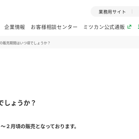
業務用サイト
企業情報
お客様相談センター
ミツカン公式通販
の販売期間はいつ頃でしょうか？
ミツカングループについて
企業理念
ミツカンの
ミツカングループの企
創業から現在
業理念をご紹介しま
ツカンの変革
す。
歴史をご紹介
でしょうか？
ご紹介します。
環境への取り組み
水の文化
９～２月頃の販売となっております。
酢
調味酢
お酢ドリンク
ぽん酢
みりん風・
ミツカンの環境への取
1999年
り組みをご紹介しま
テーマとし