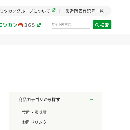
ミツカングループについて
製造所固有記号一覧
検索
製造所固有記号一覧
歴史
までのミ
と挑戦の
します。
商品カテゴリから探す
センター
食酢・調味酢
ZENB initiative
料理酒
鍋用調味料
つゆ
たれ
設立。「水」を
植物を可能な限りまる
お酢ドリンク
た社会貢献
ごと使ったZENBのコン