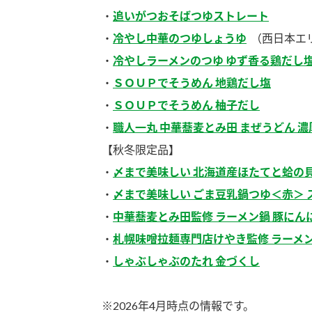
・
追いがつおそばつゆストレート
・
冷やし中華のつゆしょうゆ
（西日本エ
・
冷やしラーメンのつゆ ゆず香る鶏だし
・
ＳＯＵＰでそうめん 地鶏だし塩
・
ＳＯＵＰでそうめん 柚子だし
・
職人一丸 中華蕎麦とみ田 まぜうどん 
【秋冬限定品】
・
〆まで美味しい 北海道産ほたてと蛤の
・
〆まで美味しい ごま豆乳鍋つゆ＜赤＞ 
・
中華蕎麦とみ田監修 ラーメン鍋 豚にん
・
札幌味噌拉麺専門店けやき監修 ラーメン
・
しゃぶしゃぶのたれ 金づくし
F
※2026年4月時点の情報です。