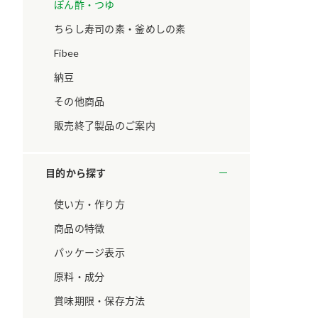
ています。
セプトをご紹介しま
ぽん酢・つゆ
す。
ちらし寿司の素・釜めしの素
Fibee
大切にして
おいしさと健康への
取り組み
け
おすしの素
炊き込みご飯の素
米飯用調味液
納豆
ョン宣言」
ミツカンの研究成果と
その他商品
た各部門の
おいしさと健康に役立
ご紹介しま
つ情報をご紹介しま
販売終了製品のご案内
す。
目的から探す
使い方・作り方
商品の特徴
パッケージ表示
原料・成分
賞味期限・保存方法
お酢ドリンク
味ぽん
ぽん酢