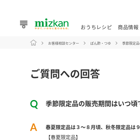
おうちレシピ
商品情報
お客様相談センター
ぽん酢・つゆ
季節限定品
おうちレシピ
商品情報 トップ
企業情報 トップ
お客様相談センター トップ
ミツカン公式通販
業務用サイト
ご質問への回答
季節限定品の販売期間はいつ頃
また食べたいが見つかる。ミツカンからのおすすめレシピを
春夏限定品は３～８月頃、秋冬限定品は
おうちレシピ トップ
【春夏限定品】