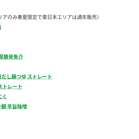
す。
活動を行っ
リアのみ春夏限定で東日本エリアは通年販売）
MIM（ミツカンミュ
各部門が
塩
ージアム）
いること
スープ
中華
クイック調味料
レモン果汁
ふりか
ミツカンの酢づくりの
「未来ビジ
歴史などが学べる体験
実現に向け
型博物館です。
取り組みを
濃厚豚骨魚介
す。
貝だし鍋つゆ ストレート
キッザニア東京「ぽ
納豆
ん酢工房」
ストレート
味ぽんやお酢について
にく
楽しく学べるパビリオ
ンです。
鍋 辛旨味噌
ibee（ファイビ
くらしプラ酢
カンタン酢