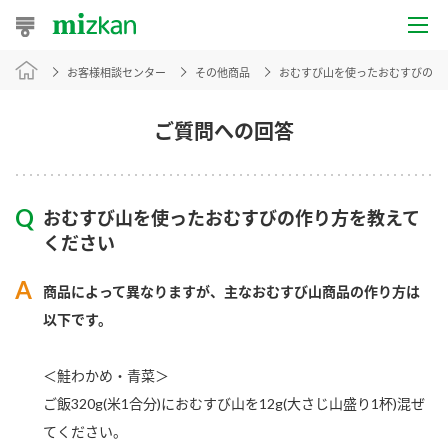
お客様相談センター
その他商品
おむすび山を使ったおむすびの作
おうちレシピ
おすすめレシピ
ご質問への回答
レシピ特集
おむすび山を使ったおむすびの作り方を教えて
レシピカテゴリ一覧
ください
商品からレシピを探す
商品によって異なりますが、主なおむすび山商品の作り方は
以下です。
商品情報
＜鮭わかめ・青菜＞
ご飯320g(米1合分)におむすび山を12g(大さじ山盛り1杯)混ぜ
商品カテゴリ
てください。