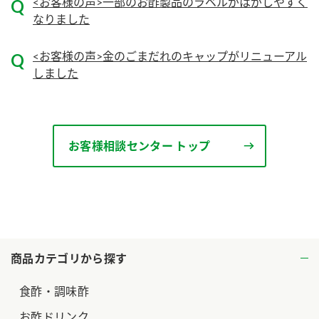
<お客様の声>一部のお酢製品のラベルがはがしやすく
なりました
ロングセラー商品 ＋ おすすめレシピ
人気商品 ＋ おすすめレシピ
<お客様の声>金のごまだれのキャップがリニューアル
検索
しました
業務用サイト
ミツカングループについて
製造所固有記号一覧
お客様相談センター トップ
商品カテゴリから探す
食酢・調味酢
お酢ドリンク