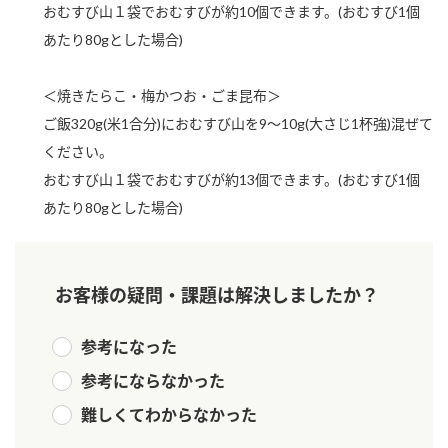
おむすび山１袋でおむすびが約10個できます。(おむすび1個
新商品一覧
酢
調味酢
あたり80gとした場合)
お酢ドリンク
ぽん酢
キャンペーン情報
＜焼きたらこ・梅かつお・ごま昆布＞
みりん風・料理酒
鍋用調味料
ブランド・スペシャルサイト
ご飯320g(米1合分)におむすび山を9～10g(大さじ1杯強)混ぜて
ください。
つゆ
たれ
ブランド・スペシャルサイト トップ
おむすび山１袋でおむすびが約13個できます。(おむすび1個
商品ブランドサイト
企業情報
スープ
中華
あたり80gとした場合)
Fibee（ファイビー）
国内事業概要
くらしプラ酢
クイック調味料
レモン果汁
カンタン酢
お客様の疑問・課題は解決しましたか？
ミツカングループについて
ふりかけ
おすしの素
お酢ドリンク
参考になった
ミツカンを知る
企業理念
炊き込みご飯の素
納豆
味ぽん
参考にならなかった
ぽん酢
採用情報
環境への取り組み
難しくてわからなかった
かおりの蔵
ミツカンの歴史