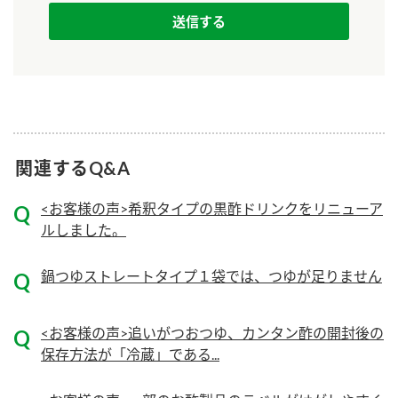
ニュースリリース
つゆ
ZENB initiative
鍋なび
お客様相談センター
納豆のサイト
MIM（ミツカンミュージアム）
PIN印
お客様の声をいかしました
三ツ判山吹
関連するQ&A
販売終了製品のご案内
千夜
各部門が大切にしていること
<お客様の声>希釈タイプの黒酢ドリンクをリニューア
よくあるご質問
スペシャルサイト
ルしました。
お酢を知ろう！
おいしさと健康への取り組み
お問い合わせ
すしラボ
鍋つゆストレートタイプ１袋では、つゆが足りません
地図から取り扱い店舗を探す
ぽん酢サワー
キッザニア東京「ぽん酢工房」
<お客様の声>追いがつおつゆ、カンタン酢の開封後の
納豆の豆知識
保存方法が「冷蔵」である...
鍋奉行マニュアル
ミツカン公式通販
ミツカンのCM