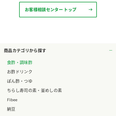
ロングセラー商品 ＋ おすすめレシピ
お客様相談センター トップ
人気商品 ＋ おすすめレシピ
検索
業務用サイト
ミツカングループについて
製造所固有記号一覧
商品カテゴリから探す
食酢・調味酢
お酢ドリンク
ぽん酢・つゆ
ちらし寿司の素・釜めしの素
Fibee
納豆