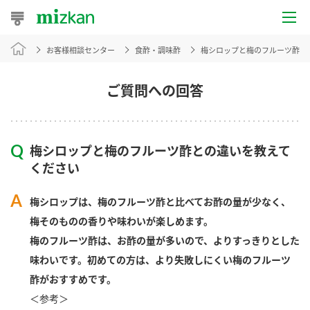
お客様相談センター
食酢・調味酢
梅シロップと梅のフルーツ酢と
おうちレシピ
おすすめレシピ
ご質問への回答
レシピ特集
梅シロップと梅のフルーツ酢との違いを教えて
レシピカテゴリ一覧
ください
商品からレシピを探す
梅シロップは、梅のフルーツ酢と比べてお酢の量が少なく、
梅そのものの香りや味わいが楽しめます。
梅のフルーツ酢は、お酢の量が多いので、よりすっきりとした
商品情報
味わいです。初めての方は、より失敗しにくい梅のフルーツ
酢がおすすめです。
商品カテゴリ
＜参考＞