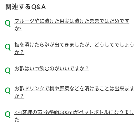
ニュースリリース
つゆ
関連するQ&A
ZENB initiative
鍋なび
フルーツ酢に漬けた果実は漬けたままではだめです
お客様相談センター
納豆のサイト
か?
MIM（ミツカンミュージアム）
PIN印
お客様の声をいかしました
梅を漬けたら泡が出てきましたが、どうしてでしょう
三ツ判山吹
か？​
販売終了製品のご案内
千夜
各部門が大切にしていること
お酢はいつ飲むのがいいですか？
よくあるご質問
スペシャルサイト
お酢を知ろう！
おいしさと健康への取り組み
お酢ドリンクで梅や野菜などを漬けることは出来ます
お問い合わせ
か？
すしラボ
地図から取り扱い店舗を探す
ぽん酢サワー
<お客様の声>穀物酢500mlがペットボトルになりまし
キッザニア東京「ぽん酢工房」
納豆の豆知識
た
鍋奉行マニュアル
ミツカン公式通販
ミツカンのCM