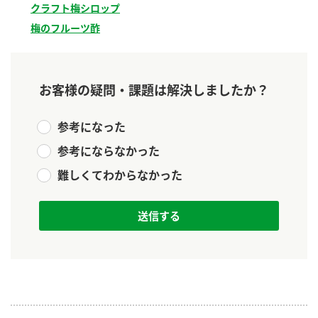
クラフト梅シロップ​
新商品一覧
酢
調味酢
梅のフルーツ酢​
お酢ドリンク
ぽん酢
キャンペーン情報
みりん風・料理酒
鍋用調味料
ブランド・スペシャルサイト
お客様の疑問・課題は解決しましたか？
つゆ
たれ
ブランド・スペシャルサイト トップ
参考になった
商品ブランドサイト
企業情報
スープ
中華
参考にならなかった
Fibee（ファイビー）
難しくてわからなかった
国内事業概要
くらしプラ酢
クイック調味料
レモン果汁
カンタン酢
ミツカングループについて
ふりかけ
おすしの素
お酢ドリンク
ミツカンを知る
企業理念
炊き込みご飯の素
納豆
味ぽん
ぽん酢
採用情報
環境への取り組み
かおりの蔵
ミツカンの歴史