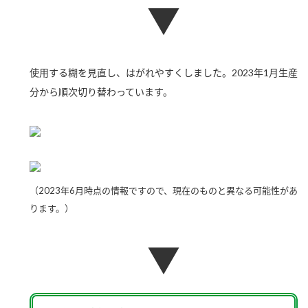
▼
新商品一覧
酢
調味酢
お酢ドリンク
ぽん酢
キャンペーン情報
使用する糊を見直し、はがれやすくしました。2023年1月生産
みりん風・料理酒
鍋用調味料
ブランド・スペシャルサイト
分から順次切り替わっています。
つゆ
たれ
ブランド・スペシャルサイト トップ
商品ブランドサイト
企業情報
スープ
中華
Fibee（ファイビー）
国内事業概要
くらしプラ酢
クイック調味料
レモン果汁
（2023年6月時点の情報ですので、現在のものと異なる可能性があ
カンタン酢
ミツカングループについて
ふりかけ
おすしの素
ります。）
お酢ドリンク
ミツカンを知る
企業理念
炊き込みご飯の素
納豆
▼
味ぽん
ぽん酢
採用情報
環境への取り組み
かおりの蔵
ミツカンの歴史