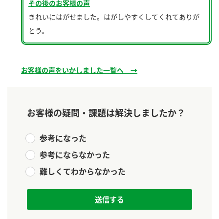
ニュースリリース
その後のお客様の声
つゆ
ZENB initiative
きれいにはがせました。はがしやすくしてくれてありが
鍋なび
とう。
お客様相談センター
納豆のサイト
MIM（ミツカンミュージアム）
PIN印
お客様の声をいかしました
お客様の声をいかしました一覧へ →
三ツ判山吹
販売終了製品のご案内
千夜
各部門が大切にしていること
お客様の疑問・課題は解決しましたか？
よくあるご質問
スペシャルサイト
お酢を知ろう！
おいしさと健康への取り組み
参考になった
お問い合わせ
すしラボ
参考にならなかった
地図から取り扱い店舗を探す
ぽん酢サワー
難しくてわからなかった
キッザニア東京「ぽん酢工房」
納豆の豆知識
鍋奉行マニュアル
ミツカン公式通販
ミツカンのCM