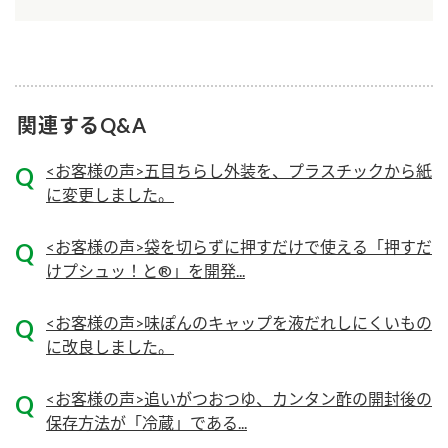
ロングセラー商品 ＋ おすすめレシピ
人気商品 ＋ おすすめレシピ
検索
関連するQ&A
業務用サイト
ミツカングループについて
製造所固有記号一覧
<お客様の声>五目ちらし外装を、プラスチックから紙
に変更しました。
<お客様の声>袋を切らずに押すだけで使える「押すだ
けプシュッ！と®」を開発...
<お客様の声>味ぽんのキャップを液だれしにくいもの
に改良しました。
<お客様の声>追いがつおつゆ、カンタン酢の開封後の
保存方法が「冷蔵」である...