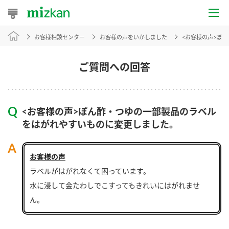
お客様相談センター
お客様の声をいかしました
<お客様の声>ぽ
おうちレシピ
おすすめレシピ
ご質問への回答
レシピ特集
<お客様の声>ぽん酢・つゆの一部製品のラベル
レシピカテゴリ一覧
をはがれやすいものに変更しました。
商品からレシピを探す
お客様の声
ラベルがはがれなくて困っています。
商品情報
水に浸して金たわしでこすってもきれいにはがれませ
ん。
商品カテゴリ