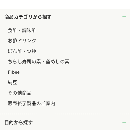
ロングセラー商品 ＋ おすすめレシピ
商品カテゴリから探す
人気商品 ＋ おすすめレシピ
検索
食酢・調味酢
お酢ドリンク
業務用サイト
ミツカングループについて
製造所固有記号一覧
ぽん酢・つゆ
ちらし寿司の素・釜めしの素
Fibee
納豆
その他商品
販売終了製品のご案内
目的から探す