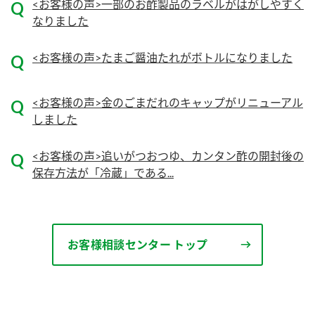
ニュースリリース
<お客様の声>一部のお酢製品のラベルがはがしやすく
つゆ
なりました
ZENB initiative
鍋なび
<お客様の声>たまご醤油たれがボトルになりました
お客様相談センター
納豆のサイト
MIM（ミツカンミュージアム）
PIN印
お客様の声をいかしました
<お客様の声>金のごまだれのキャップがリニューアル
三ツ判山吹
しました
販売終了製品のご案内
千夜
各部門が大切にしていること
<お客様の声>追いがつおつゆ、カンタン酢の開封後の
よくあるご質問
スペシャルサイト
保存方法が「冷蔵」である...
お酢を知ろう！
おいしさと健康への取り組み
お問い合わせ
すしラボ
地図から取り扱い店舗を探す
ぽん酢サワー
お客様相談センター トップ
キッザニア東京「ぽん酢工房」
納豆の豆知識
鍋奉行マニュアル
ミツカン公式通販
ミツカンのCM