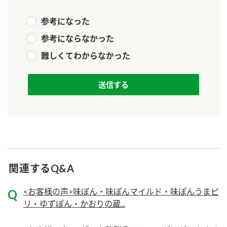
新商品一覧
酢
調味酢
参考になった
お酢ドリンク
ぽん酢
キャンペーン情報
参考にならなかった
難しくてわからなかった
みりん風・料理酒
鍋用調味料
ブランド・スペシャルサイト
つゆ
たれ
ブランド・スペシャルサイト トップ
商品ブランドサイト
企業情報
スープ
中華
Fibee（ファイビー）
国内事業概要
くらしプラ酢
クイック調味料
レモン果汁
カンタン酢
ミツカングループについて
ふりかけ
おすしの素
お酢ドリンク
関連するQ&A
ミツカンを知る
企業理念
炊き込みご飯の素
納豆
味ぽん
<お客様の声>味ぽん・味ぽんマイルド・味ぽんうまピ
ぽん酢
採用情報
環境への取り組み
リ・ゆずぽん・かおりの蔵...
かおりの蔵
ミツカンの歴史