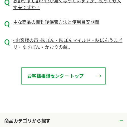
ニュースリリース
お酢やすし酢の色が濃くなっていますが、使っても大
つゆ
丈夫ですか？
ZENB initiative
鍋なび
主な商品の開封後保管方法と使用目安期間
お客様相談センター
納豆のサイト
MIM（ミツカンミュージアム）
PIN印
お客様の声をいかしました
<お客様の声>味ぽん・味ぽんマイルド・味ぽんうまピ
三ツ判山吹
リ・ゆずぽん・かおりの蔵...
販売終了製品のご案内
千夜
各部門が大切にしていること
よくあるご質問
スペシャルサイト
お客様相談センター トップ
お酢を知ろう！
おいしさと健康への取り組み
お問い合わせ
すしラボ
地図から取り扱い店舗を探す
ぽん酢サワー
キッザニア東京「ぽん酢工房」
納豆の豆知識
鍋奉行マニュアル
ミツカン公式通販
商品カテゴリから探す
ミツカンのCM