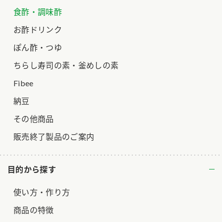
食酢・調味酢
ロングセラー商品 ＋ おすすめレシピ
お酢ドリンク
人気商品 ＋ おすすめレシピ
ぽん酢・つゆ
検索
ちらし寿司の素・釜めしの素
業務用サイト
ミツカングループについて
製造所固有記号一覧
Fibee
納豆
その他商品
販売終了製品のご案内
目的から探す
使い方・作り方
商品の特徴