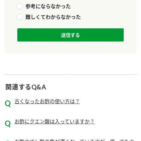
新商品一覧
酢
調味酢
参考にならなかった
難しくてわからなかった
お酢ドリンク
ぽん酢
キャンペーン情報
みりん風・料理酒
鍋用調味料
ブランド・スペシャルサイト
つゆ
たれ
ブランド・スペシャルサイト トップ
商品ブランドサイト
企業情報
スープ
中華
Fibee（ファイビー）
国内事業概要
くらしプラ酢
クイック調味料
レモン果汁
関連するQ&A
カンタン酢
ミツカングループについて
ふりかけ
おすしの素
古くなったお酢の使い方は？
お酢ドリンク
ミツカンを知る
企業理念
炊き込みご飯の素
納豆
味ぽん
お酢にクエン酸は入っていますか？
ぽん酢
採用情報
環境への取り組み
かおりの蔵
ミツカンの歴史