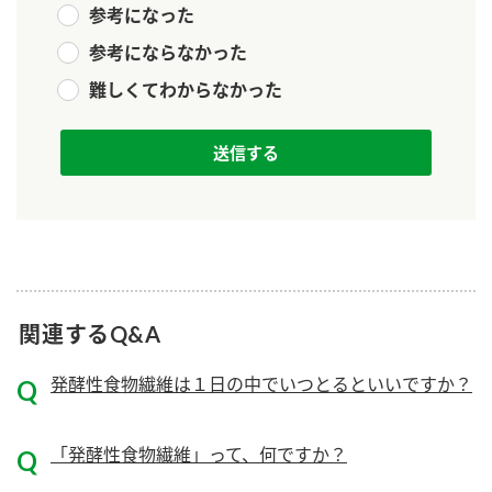
参考になった
新商品一覧
酢
調味酢
参考にならなかった
お酢ドリンク
ぽん酢
キャンペーン情報
難しくてわからなかった
みりん風・料理酒
鍋用調味料
ブランド・スペシャルサイト
つゆ
たれ
ブランド・スペシャルサイト トップ
商品ブランドサイト
企業情報
スープ
中華
Fibee（ファイビー）
国内事業概要
くらしプラ酢
クイック調味料
レモン果汁
カンタン酢
関連するQ&A
ミツカングループについて
ふりかけ
おすしの素
お酢ドリンク
発酵性食物繊維は１日の中でいつとるといいですか？
ミツカンを知る
企業理念
炊き込みご飯の素
納豆
味ぽん
ぽん酢
採用情報
環境への取り組み
「発酵性食物繊維」って、何ですか？
かおりの蔵
ミツカンの歴史