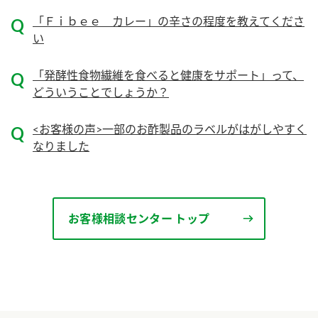
ニュースリリース
つゆ
「Ｆｉｂｅｅ カレー」の辛さの程度を教えてくださ
ZENB initiative
鍋なび
い
お客様相談センター
納豆のサイト
「発酵性食物繊維を食べると健康をサポート」って、
MIM（ミツカンミュージアム）
PIN印
どういうことでしょうか？
お客様の声をいかしました
三ツ判山吹
<お客様の声>一部のお酢製品のラベルがはがしやすく
販売終了製品のご案内
千夜
各部門が大切にしていること
なりました
よくあるご質問
スペシャルサイト
お酢を知ろう！
おいしさと健康への取り組み
お問い合わせ
すしラボ
お客様相談センター トップ
地図から取り扱い店舗を探す
ぽん酢サワー
キッザニア東京「ぽん酢工房」
納豆の豆知識
鍋奉行マニュアル
ミツカン公式通販
ミツカンのCM