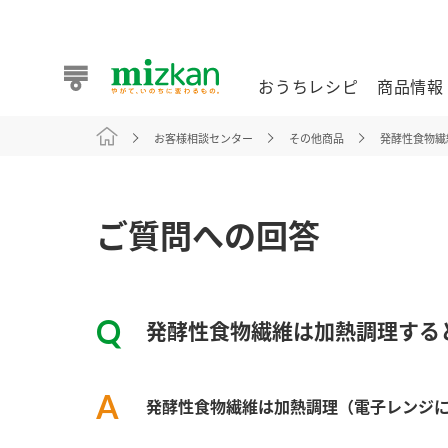
おうちレシピ
商品情報
お客様相談センター
その他商品
発酵性食物繊
おうちレシピ
商品情報 トップ
企業情報 トップ
お客様相談センター トップ
ミツカン公式通販
業務用サイト
ご質問への回答
発酵性食物繊維は加熱調理する
また食べたいが見つかる。ミツカンからのおすすめレシピを
発酵性食物繊維は加熱調理（電子レンジ
おうちレシピ トップ