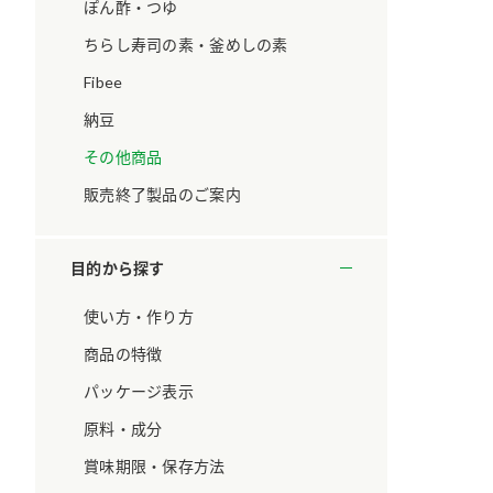
ています。
セプトをご紹介しま
ぽん酢・つゆ
す。
ちらし寿司の素・釜めしの素
Fibee
大切にして
おいしさと健康への
取り組み
け
おすしの素
炊き込みご飯の素
米飯用調味液
納豆
ョン宣言」
ミツカンの研究成果と
その他商品
た各部門の
おいしさと健康に役立
ご紹介しま
つ情報をご紹介しま
販売終了製品のご案内
す。
目的から探す
使い方・作り方
商品の特徴
パッケージ表示
原料・成分
賞味期限・保存方法
お酢ドリンク
味ぽん
ぽん酢