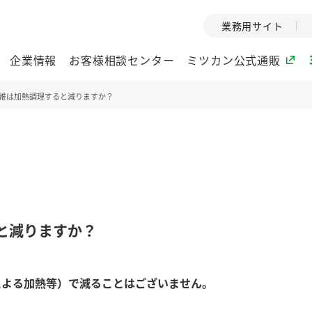
業務用サイト
企業情報
お客様相談センター
ミツカン公式通販
維は加熱調理すると減りますか？
ミツカングループについて
企業理念
ミツカンの
ミツカングループの企
創業から現在
業理念をご紹介しま
ツカンの変革
す。
歴史をご紹介
と減りますか？
ご紹介します。
環境への取り組み
水の文化
による加熱等）で減ることはございません。
酢
調味酢
お酢ドリンク
ぽん酢
みりん風・
ミツカンの環境への取
1999年
り組みをご紹介しま
テーマとし