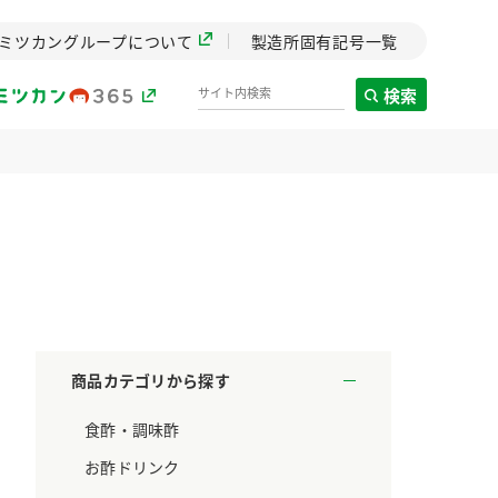
ミツカングループについて
製造所固有記号一覧
検索
製造所固有記号一覧
歴史
までのミ
と挑戦の
します。
商品カテゴリから探す
センター
食酢・調味酢
ZENB initiative
料理酒
鍋用調味料
つゆ
たれ
設立。「水」を
植物を可能な限りまる
お酢ドリンク
た社会貢献
ごと使ったZENBのコン