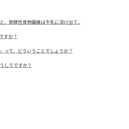
）
、発酵性食物繊維は牛乳に溶け出て...
ですか？
」って、どういうことでしょうか？
酢を知ろう！
すしラボ
ぽん酢サワー
うしてですか？