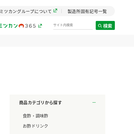
ミツカングループについて
製造所固有記号一覧
検索
製造所固有記号一覧
歴史
までのミ
と挑戦の
します。
商品カテゴリから探す
センター
食酢・調味酢
ZENB initiative
料理酒
鍋用調味料
つゆ
たれ
設立。「水」を
植物を可能な限りまる
お酢ドリンク
た社会貢献
ごと使ったZENBのコン