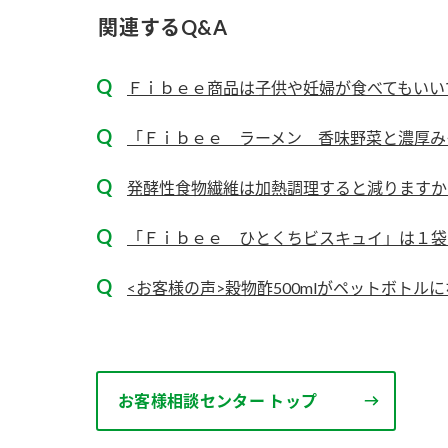
ー
関連するQ&A
Ｆｉｂｅｅ商品は子供や妊婦が食べてもいい
「Ｆｉｂｅｅ ラーメン 香味野菜と濃厚みそ
発酵性食物繊維は加熱調理すると減りますか
お
「Ｆｉｂｅｅ ひとくちビスキュイ」は１袋
<お客様の声>穀物酢500mlがペットボトル
お客様相談センター トップ