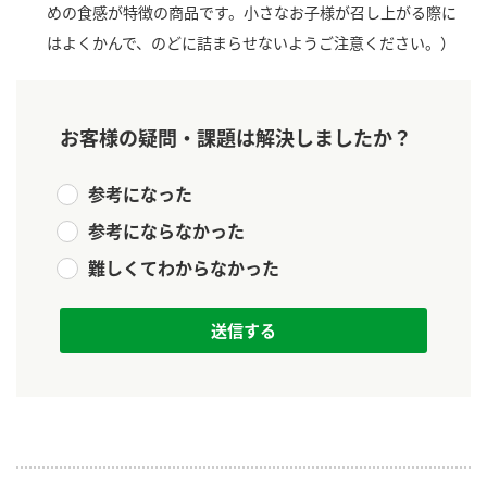
めの食感が特徴の商品です。小さなお子様が召し上がる際に
新商品一覧
酢
調味酢
はよくかんで、のどに詰まらせないようご注意ください。）
お酢ドリンク
ぽん酢
キャンペーン情報
みりん風・料理酒
鍋用調味料
ブランド・スペシャルサイト
お客様の疑問・課題は解決しましたか？
つゆ
たれ
ブランド・スペシャルサイト トップ
参考になった
商品ブランドサイト
企業情報
スープ
中華
参考にならなかった
Fibee（ファイビー）
難しくてわからなかった
国内事業概要
くらしプラ酢
クイック調味料
レモン果汁
カンタン酢
ミツカングループについて
ふりかけ
おすしの素
お酢ドリンク
ミツカンを知る
企業理念
炊き込みご飯の素
納豆
味ぽん
ぽん酢
採用情報
環境への取り組み
かおりの蔵
ミツカンの歴史