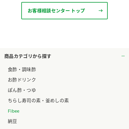
ロングセラー商品 ＋ おすすめレシピ
お客様相談センター トップ
人気商品 ＋ おすすめレシピ
検索
業務用サイト
ミツカングループについて
製造所固有記号一覧
商品カテゴリから探す
食酢・調味酢
お酢ドリンク
ぽん酢・つゆ
ちらし寿司の素・釜めしの素
Fibee
納豆