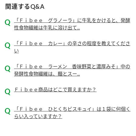
ニュースリリース
つゆ
関連するQ&A
ZENB initiative
鍋なび
「Ｆｉｂｅｅ グラノーラ」に牛乳をかけると、発酵
お客様相談センター
納豆のサイト
性食物繊維は牛乳に溶け出て...
MIM（ミツカンミュージアム）
PIN印
お客様の声をいかしました
「Ｆｉｂｅｅ カレー」の辛さの程度を教えてくださ
三ツ判山吹
い
販売終了製品のご案内
千夜
各部門が大切にしていること
「Ｆｉｂｅｅ ラーメン 香味野菜と濃厚みそ」中の
よくあるご質問
発酵性食物繊維は、麺とスー...
スペシャルサイト
お酢を知ろう！
おいしさと健康への取り組み
お問い合わせ
Ｆｉｂｅｅ商品はどこで買えますか？
すしラボ
地図から取り扱い店舗を探す
ぽん酢サワー
「Ｆｉｂｅｅ ひとくちビスキュイ」は１袋に何個く
キッザニア東京「ぽん酢工房」
納豆の豆知識
らい入っていますか？
鍋奉行マニュアル
ミツカン公式通販
ミツカンのCM