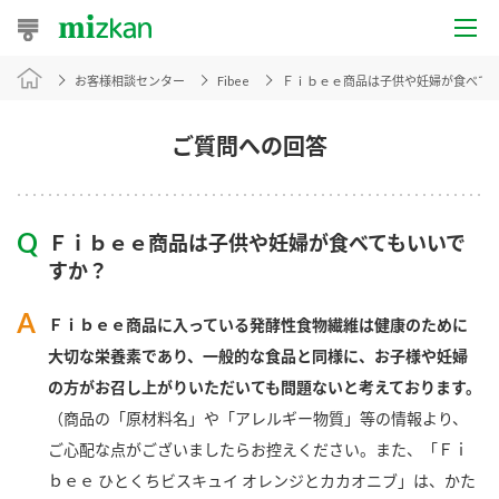
お客様相談センター
Fibee
Ｆｉｂｅｅ商品は子供や妊婦が食べて
おうちレシピ
おすすめレシピ
ご質問への回答
レシピ特集
Ｆｉｂｅｅ商品は子供や妊婦が食べてもいいで
レシピカテゴリ一覧
すか？
商品からレシピを探す
Ｆｉｂｅｅ商品に入っている発酵性食物繊維は健康のために
大切な栄養素であり、一般的な食品と同様に、お子様や妊婦
の方がお召し上がりいただいても問題ないと考えております。
商品情報
（商品の「原材料名」や「アレルギー物質」等の情報より、
ご心配な点がございましたらお控えください。また、「Ｆｉ
商品カテゴリ
ｂｅｅ ひとくちビスキュイ オレンジとカカオニブ」は、かた