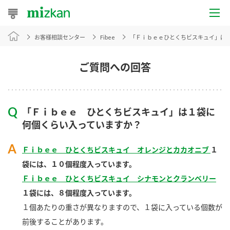
お客様相談センター
Fibee
「Ｆｉｂｅｅひとくちビスキュイ」は
おうちレシピ
おすすめレシピ
ご質問への回答
レシピ特集
「Ｆｉｂｅｅ ひとくちビスキュイ」は１袋に
レシピカテゴリ一覧
何個くらい入っていますか？
商品からレシピを探す
Ｆｉｂｅｅ ひとくちビスキュイ オレンジとカカオニブ
１
袋には、１０個程度入っています。
Ｆｉｂｅｅ ひとくちビスキュイ シナモンとクランベリー
商品情報
１袋には、８個程度入っています。
１個あたりの重さが異なりますので、１袋に入っている個数が
商品カテゴリ
前後することがあります。