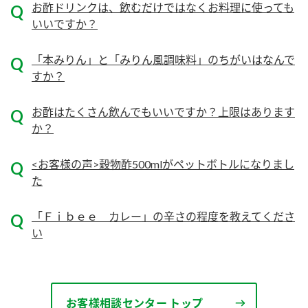
ニュースリリース
お酢ドリンクは、飲むだけではなくお料理に使っても
つゆ
いいですか？
ZENB initiative
鍋なび
「本みりん」と「みりん風調味料」のちがいはなんで
お客様相談センター
納豆のサイト
すか？
MIM（ミツカンミュージアム）
PIN印
お客様の声をいかしました
三ツ判山吹
お酢はたくさん飲んでもいいですか？上限はあります
か？
販売終了製品のご案内
千夜
各部門が大切にしていること
よくあるご質問
<お客様の声>穀物酢500mlがペットボトルになりまし
スペシャルサイト
た
お酢を知ろう！
おいしさと健康への取り組み
お問い合わせ
すしラボ
「Ｆｉｂｅｅ カレー」の辛さの程度を教えてくださ
地図から取り扱い店舗を探す
い
ぽん酢サワー
キッザニア東京「ぽん酢工房」
納豆の豆知識
鍋奉行マニュアル
ミツカン公式通販
お客様相談センター トップ
ミツカンのCM