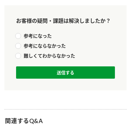
新商品一覧
酢
調味酢
お酢ドリンク
ぽん酢
キャンペーン情報
お客様の疑問・課題は解決しましたか？
みりん風・料理酒
鍋用調味料
ブランド・スペシャルサイト
参考になった
参考にならなかった
つゆ
たれ
ブランド・スペシャルサイト トップ
難しくてわからなかった
商品ブランドサイト
企業情報
スープ
中華
Fibee（ファイビー）
国内事業概要
くらしプラ酢
クイック調味料
レモン果汁
カンタン酢
ミツカングループについて
ふりかけ
おすしの素
お酢ドリンク
ミツカンを知る
企業理念
炊き込みご飯の素
納豆
味ぽん
ぽん酢
採用情報
環境への取り組み
関連するQ&A
かおりの蔵
ミツカンの歴史