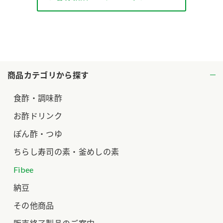
ロングセラー商品 ＋ おすすめレシピ
人気商品 ＋ おすすめレシピ
検索
商品カテゴリから探す
業務用サイト
ミツカングループについて
製造所固有記号一覧
食酢・調味酢
お酢ドリンク
ぽん酢・つゆ
ちらし寿司の素・釜めしの素
Fibee
納豆
その他商品