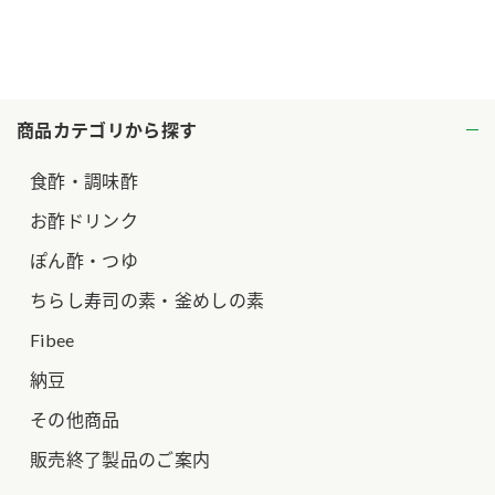
ロングセラー商品 ＋ おすすめレシピ
人気商品 ＋ おすすめレシピ
検索
商品カテゴリから探す
業務用サイト
ミツカングループについて
製造所固有記号一覧
食酢・調味酢
お酢ドリンク
ぽん酢・つゆ
ちらし寿司の素・釜めしの素
Fibee
納豆
その他商品
販売終了製品のご案内