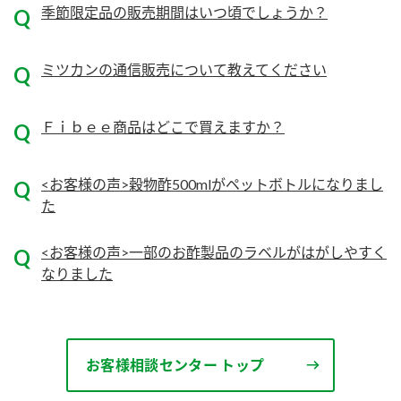
ニュースリリース
季節限定品の販売期間はいつ頃でしょうか？
つゆ
ZENB initiative
鍋なび
ミツカンの通信販売について教えてください
お客様相談センター
納豆のサイト
MIM（ミツカンミュージアム）
PIN印
お客様の声をいかしました
Ｆｉｂｅｅ商品はどこで買えますか？
三ツ判山吹
販売終了製品のご案内
千夜
各部門が大切にしていること
<お客様の声>穀物酢500mlがペットボトルになりまし
た
よくあるご質問
スペシャルサイト
お酢を知ろう！
<お客様の声>一部のお酢製品のラベルがはがしやすく
おいしさと健康への取り組み
お問い合わせ
なりました
すしラボ
地図から取り扱い店舗を探す
ぽん酢サワー
キッザニア東京「ぽん酢工房」
納豆の豆知識
お客様相談センター トップ
鍋奉行マニュアル
ミツカン公式通販
ミツカンのCM