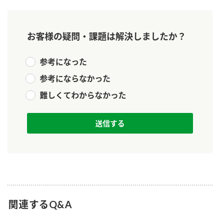
新商品一覧
酢
調味酢
お酢ドリンク
ぽん酢
キャンペーン情報
お客様の疑問・課題は解決しましたか？
みりん風・料理酒
鍋用調味料
ブランド・スペシャルサイト
参考になった
つゆ
参考にならなかった
たれ
ブランド・スペシャルサイト トップ
商品ブランドサイト
難しくてわからなかった
企業情報
スープ
中華
Fibee（ファイビー）
国内事業概要
くらしプラ酢
クイック調味料
レモン果汁
カンタン酢
ミツカングループについて
ふりかけ
おすしの素
お酢ドリンク
ミツカンを知る
企業理念
炊き込みご飯の素
納豆
味ぽん
ぽん酢
採用情報
環境への取り組み
関連するQ&A
かおりの蔵
ミツカンの歴史