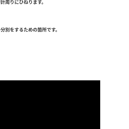
時計周りにひねります。
す。
活動を行っ
MIM（ミツカンミュ
各部門が
の分別をするための箇所です。
ージアム）
いること
スープ
中華
クイック調味料
レモン果汁
ふりか
ミツカンの酢づくりの
「未来ビジ
歴史などが学べる体験
実現に向け
型博物館です。
取り組みを
す。
キッザニア東京「ぽ
納豆
ん酢工房」
味ぽんやお酢について
楽しく学べるパビリオ
ンです。
ibee（ファイビ
くらしプラ酢
カンタン酢