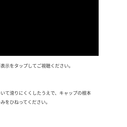
）
酢を知ろう！
すしラボ
ぽん酢サワー
面表示をタップしてご視聴ください。
巻いて滑りにくくしたうえで、キャップの根本
のみをひねってください。