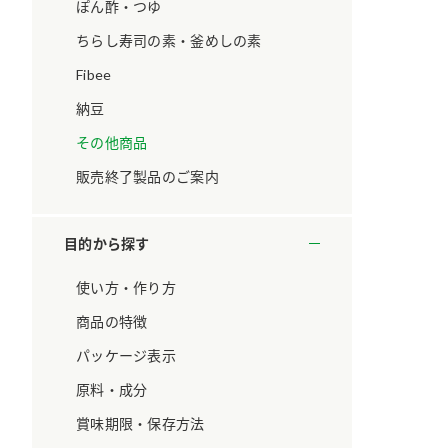
ています。
セプトをご紹介しま
ぽん酢・つゆ
す。
ちらし寿司の素・釜めしの素
Fibee
大切にして
おいしさと健康への
取り組み
け
おすしの素
炊き込みご飯の素
米飯用調味液
納豆
ョン宣言」
ミツカンの研究成果と
その他商品
た各部門の
おいしさと健康に役立
ご紹介しま
つ情報をご紹介しま
販売終了製品のご案内
す。
目的から探す
使い方・作り方
商品の特徴
パッケージ表示
原料・成分
賞味期限・保存方法
お酢ドリンク
味ぽん
ぽん酢