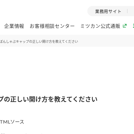
業務用サイト
企業情報
お客様相談センター
ミツカン公式通販
ぽんしゃぶキャップの正しい開け方を教えてください
ミツカングループについて
企業理念
ミツカンの
ミツカングループの企
創業から現在
業理念をご紹介しま
ツカンの変革
す。
歴史をご紹介
プの正しい開け方を教えてください
ご紹介します。
環境への取り組み
水の文化
TMLソース
酢
調味酢
お酢ドリンク
ぽん酢
みりん風・
ミツカンの環境への取
1999年
り組みをご紹介しま
テーマとし