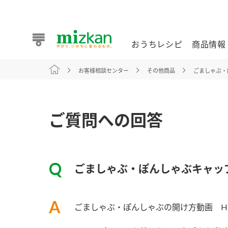
おうちレシピ
商品情報
お客様相談センター
その他商品
ごましゃぶ・
おうちレシピ
商品情報 トップ
企業情報 トップ
お客様相談センター トップ
ミツカン公式通販
業務用サイト
ご質問への回答
ごましゃぶ・ぽんしゃぶキャッ
また食べたいが見つかる。ミツカンからのおすすめレシピを
ごましゃぶ・ぽんしゃぶの開け方動画 H
おうちレシピ トップ