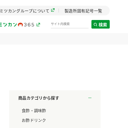
ミツカングループについて
製造所固有記号一覧
検索
製造所固有記号一覧
歴史
までのミ
と挑戦の
します。
商品カテゴリから探す
センター
食酢・調味酢
ZENB initiative
料理酒
鍋用調味料
つゆ
たれ
設立。「水」を
植物を可能な限りまる
お酢ドリンク
た社会貢献
ごと使ったZENBのコン