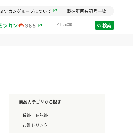
ミツカングループについて
製造所固有記号一覧
検索
製造所固有記号一覧
歴史
までのミ
と挑戦の
します。
商品カテゴリから探す
センター
食酢・調味酢
ZENB initiative
料理酒
鍋用調味料
つゆ
たれ
設立。「水」を
植物を可能な限りまる
お酢ドリンク
た社会貢献
ごと使ったZENBのコン