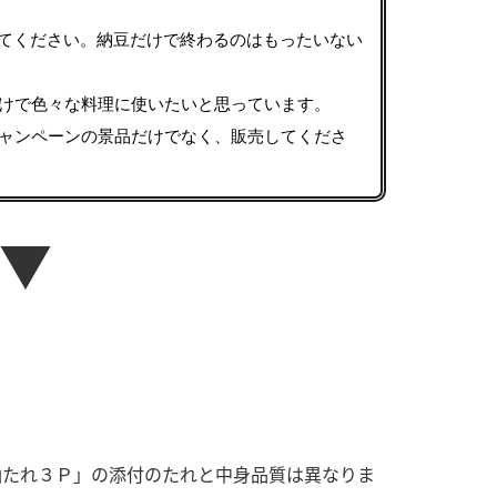
す。
活動を行っ
してください。納豆だけで終わるのはもったいない
MIM（ミツカンミュ
各部門が
けで色々な料理に使いたいと思っています。
ージアム）
いること
スープ
中華
クイック調味料
レモン果汁
ふりか
ャンペーンの景品だけでなく、販売してくださ
ミツカンの酢づくりの
「未来ビジ
歴史などが学べる体験
実現に向け
型博物館です。
取り組みを
す。
▼
キッザニア東京「ぽ
納豆
ん酢工房」
味ぽんやお酢について
楽しく学べるパビリオ
ンです。
油たれ３Ｐ」の添付のたれと中身品質は異なりま
ibee（ファイビ
くらしプラ酢
カンタン酢