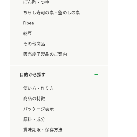
ています。
セプトをご紹介しま
ぽん酢・つゆ
す。
ちらし寿司の素・釜めしの素
Fibee
大切にして
おいしさと健康への
取り組み
け
おすしの素
炊き込みご飯の素
米飯用調味液
納豆
ョン宣言」
ミツカンの研究成果と
その他商品
た各部門の
おいしさと健康に役立
ご紹介しま
つ情報をご紹介しま
販売終了製品のご案内
す。
目的から探す
使い方・作り方
商品の特徴
パッケージ表示
原料・成分
賞味期限・保存方法
お酢ドリンク
味ぽん
ぽん酢