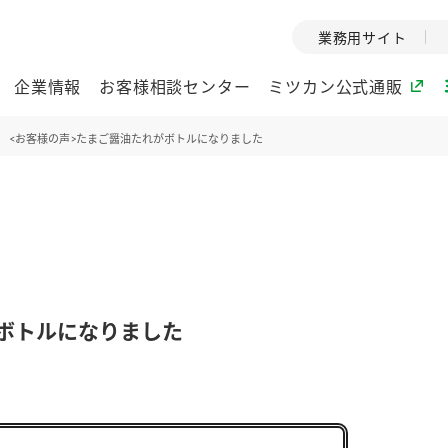
業務用サイト
企業情報
お客様相談センター
ミツカン公式通販
<お客様の声>たまご醤油たれがボトルになりました
ミツカングループについて
企業理念
ミツカンの
ミツカングループの企
創業から現在
業理念をご紹介しま
ツカンの変革
す。
歴史をご紹介
がボトルになりました
ご紹介します。
環境への取り組み
水の文化
酢
調味酢
お酢ドリンク
ぽん酢
みりん風・
ミツカンの環境への取
1999年
り組みをご紹介しま
テーマとし