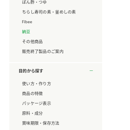
ています。
セプトをご紹介しま
ぽん酢・つゆ
す。
ちらし寿司の素・釜めしの素
Fibee
大切にして
おいしさと健康への
取り組み
け
おすしの素
炊き込みご飯の素
米飯用調味液
納豆
ョン宣言」
ミツカンの研究成果と
その他商品
た各部門の
おいしさと健康に役立
ご紹介しま
つ情報をご紹介しま
販売終了製品のご案内
す。
目的から探す
使い方・作り方
商品の特徴
パッケージ表示
原料・成分
賞味期限・保存方法
お酢ドリンク
味ぽん
ぽん酢