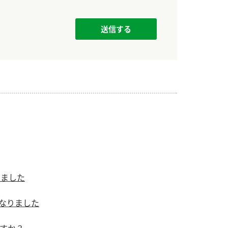
）
酢を知ろう！
すしラボ
ぽん酢サワー
りました
になりました