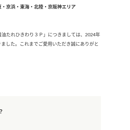
す。
活動を行っ
東・京浜・東海・北陸・京阪神エリア
MIM（ミツカンミュ
各部門が
ージアム）
いること
スープ
中華
クイック調味料
レモン果汁
ふりか
油たれひきわり３Ｐ」につきましては、2024年
ミツカンの酢づくりの
「未来ビジ
きました。これまでご愛用いただき誠にありがと
歴史などが学べる体験
実現に向け
型博物館です。
取り組みを
す。
キッザニア東京「ぽ
納豆
ん酢工房」
味ぽんやお酢について
楽しく学べるパビリオ
ンです。
？
ibee（ファイビ
くらしプラ酢
カンタン酢