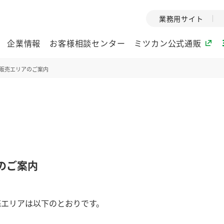
業務用サイト
企業情報
お客様相談センター
ミツカン公式通販
販売エリアのご案内
ミツカングループについて
企業理念
ミツカンの
ミツカングループの企
創業から現在
業理念をご紹介しま
ツカンの変革
す。
歴史をご紹介
のご案内
ご紹介します。
環境への取り組み
水の文化
売エリアは以下のとおりです。
酢
調味酢
お酢ドリンク
ぽん酢
みりん風・
ミツカンの環境への取
1999年
り組みをご紹介しま
テーマとし