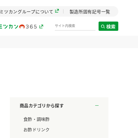
ミツカングループについて
製造所固有記号一覧
検索
製造所固有記号一覧
歴史
までのミ
と挑戦の
します。
商品カテゴリから探す
センター
食酢・調味酢
ZENB initiative
料理酒
鍋用調味料
つゆ
たれ
設立。「水」を
植物を可能な限りまる
お酢ドリンク
た社会貢献
ごと使ったZENBのコン