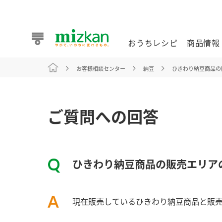
おうちレシピ
商品情報
お客様相談センター
納豆
ひきわり納豆商品の
おうちレシピ
商品情報 トップ
企業情報 トップ
お客様相談センター トップ
ミツカン公式通販
業務用サイト
ご質問への回答
ひきわり納豆商品の販売エリア
また食べたいが見つかる。ミツカンからのおすすめレシピを
現在販売しているひきわり納豆商品と販
おうちレシピ トップ