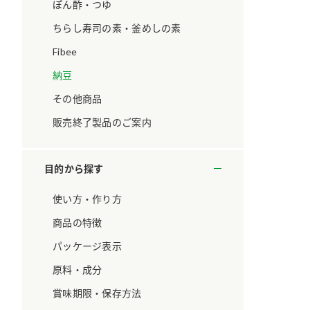
ています。
セプトをご紹介しま
ぽん酢・つゆ
す。
ちらし寿司の素・釜めしの素
Fibee
大切にして
おいしさと健康への
取り組み
け
おすしの素
炊き込みご飯の素
米飯用調味液
納豆
ョン宣言」
ミツカンの研究成果と
その他商品
た各部門の
おいしさと健康に役立
ご紹介しま
つ情報をご紹介しま
販売終了製品のご案内
す。
目的から探す
使い方・作り方
商品の特徴
パッケージ表示
原料・成分
賞味期限・保存方法
お酢ドリンク
味ぽん
ぽん酢