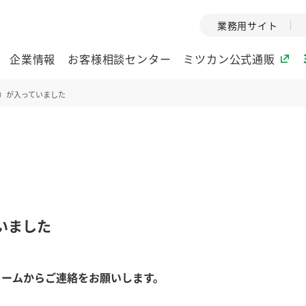
業務用サイト
企業情報
お客様相談センター
ミツカン公式通販
）が入っていました
ミツカングループについて
企業理念
ミツカンの
ミツカングループの企
創業から現在
業理念をご紹介しま
ツカンの変革
す。
歴史をご紹介
いました
ご紹介します。
環境への取り組み
水の文化
ォームからご連絡をお願いします。
酢
調味酢
お酢ドリンク
ぽん酢
みりん風・
ミツカンの環境への取
1999年
り組みをご紹介しま
テーマとし