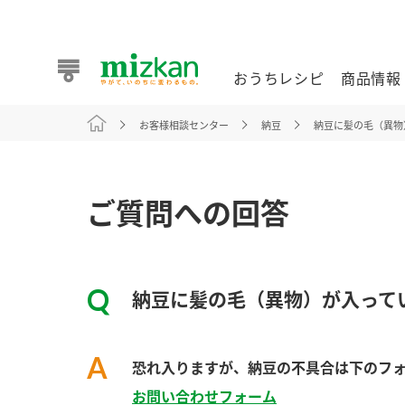
おうちレシピ
商品情報
お客様相談センター
納豆
納豆に髪の毛（異物
おうちレシピ
商品情報 トップ
企業情報 トップ
お客様相談センター トップ
ミツカン公式通販
業務用サイト
ご質問への回答
納豆に髪の毛（異物）が入って
また食べたいが見つかる。ミツカンからのおすすめレシピを
恐れ入りますが、納豆の不具合は下のフ
おうちレシピ トップ
お問い合わせフォーム