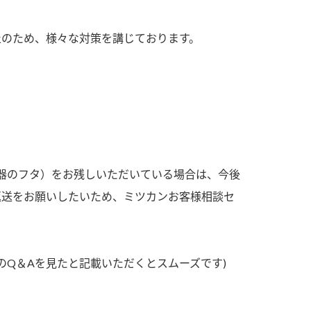
す。
活動を行っ
止のため、様々な対策を講じております。
MIM（ミツカンミュ
各部門が
ージアム）
いること
スープ
中華
クイック調味料
レモン果汁
ふりか
ミツカンの酢づくりの
「未来ビジ
歴史などが学べる体験
実現に向け
型博物館です。
取り組みを
す。
キッザニア東京「ぽ
納豆
容器のフタ）をお残しいただいている場合は、今後
ん酢工房」
返送をお願いしたいため、ミツカンお客様相談セ
味ぽんやお酢について
楽しく学べるパビリオ
ンです。
Q＆Aを見たと記載いただくとスムーズです)
ibee（ファイビ
くらしプラ酢
カンタン酢