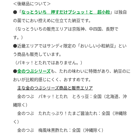
＜後継品について＞
新商品一覧
酢
調味酢
●「
なっとういち 押すだけプシュッ！と 超小粒
」は独自
お酢ドリンク
ぽん酢
キャンペーン情報
の菌でにおい控えめに仕立てた納豆です。
（なっとういちの販売エリアは京阪神、中四国、長野で
みりん風・料理酒
鍋用調味料
ブランド・スペシャルサイト
す。）
●近畿エリアではサンディ限定の「おいしい小粒納豆」とい
つゆ
たれ
ブランド・スペシャルサイト トップ
う商品も販売しています。
商品ブランドサイト
企業情報
スープ
中華
（パキッ！とたれではありません。）
Fibee（ファイビー）
●
金のつぶシリーズ
も、たれの味わいに特徴があり、納豆のに
国内事業概要
くらしプラ酢
クイック調味料
レモン果汁
おいが比較的感じにくく、おすすめです。
カンタン酢
主な金のつぶシリーズ商品と販売エリア
ミツカングループについて
ふりかけ
おすしの素
金のつぶ パキッ！とたれ とろっ豆：全国（北海道、沖
お酢ドリンク
縄除く）
ミツカンを知る
企業理念
炊き込みご飯の素
納豆
味ぽん
金のつぶ たれたっぷり！たまご醤油たれ：全国（沖縄除
ぽん酢
採用情報
環境への取り組み
く）
かおりの蔵
金のつぶ 梅風味黒酢たれ：全国（沖縄除く）
ミツカンの歴史