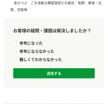
ニュースリリース
金のつぶ ごま油香る韓国海苔たれ納豆：長野、東海・北
つゆ
ZENB initiative
陸、京阪神
鍋なび
お客様相談センター
納豆のサイト
MIM（ミツカンミュージアム）
PIN印
お客様の疑問・課題は解決しましたか？
お客様の声をいかしました
三ツ判山吹
参考になった
販売終了製品のご案内
千夜
各部門が大切にしていること
参考にならなかった
よくあるご質問
スペシャルサイト
難しくてわからなかった
お酢を知ろう！
おいしさと健康への取り組み
お問い合わせ
すしラボ
地図から取り扱い店舗を探す
ぽん酢サワー
キッザニア東京「ぽん酢工房」
納豆の豆知識
鍋奉行マニュアル
ミツカン公式通販
ミツカンのCM