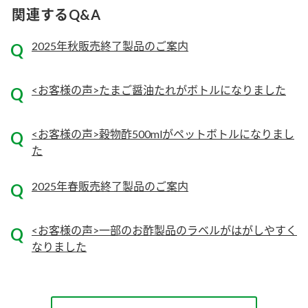
関連するQ&A
ロングセラー商品 ＋ おすすめレシピ
2025年秋販売終了製品のご案内
人気商品 ＋ おすすめレシピ
検索
<お客様の声>たまご醤油たれがボトルになりました
業務用サイト
ミツカングループについて
製造所固有記号一覧
<お客様の声>穀物酢500mlがペットボトルになりまし
た
2025年春販売終了製品のご案内
<お客様の声>一部のお酢製品のラベルがはがしやすく
なりました