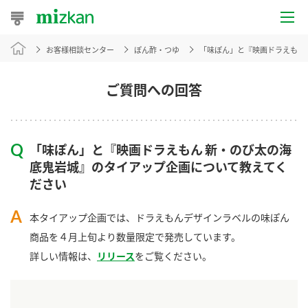
お客様相談センター
ぽん酢・つゆ
「味ぽん」と『映画ドラえもん
おうちレシピ
おすすめレシピ
ご質問への回答
レシピ特集
「味ぽん」と『映画ドラえもん 新・のび太の海
レシピカテゴリ一覧
底鬼岩城』のタイアップ企画について教えてく
ださい
商品からレシピを探す
本タイアップ企画では、ドラえもんデザインラベルの味ぽん
商品を４月上旬より数量限定で発売しています。
商品情報
詳しい情報は、
リリース
をご覧ください。
商品カテゴリ