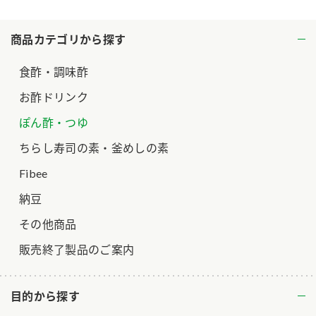
ロングセラー商品 ＋ おすすめレシピ
商品カテゴリから探す
人気商品 ＋ おすすめレシピ
検索
食酢・調味酢
お酢ドリンク
業務用サイト
ミツカングループについて
製造所固有記号一覧
ぽん酢・つゆ
ちらし寿司の素・釜めしの素
Fibee
納豆
その他商品
販売終了製品のご案内
目的から探す