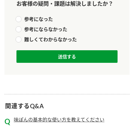
お客様の疑問・課題は解決しましたか？
新商品一覧
酢
調味酢
お酢ドリンク
参考になった
ぽん酢
キャンペーン情報
参考にならなかった
みりん風・料理酒
鍋用調味料
ブランド・スペシャルサイト
難しくてわからなかった
つゆ
たれ
ブランド・スペシャルサイト トップ
商品ブランドサイト
企業情報
スープ
中華
Fibee（ファイビー）
国内事業概要
くらしプラ酢
クイック調味料
レモン果汁
カンタン酢
ミツカングループについて
ふりかけ
おすしの素
お酢ドリンク
ミツカンを知る
企業理念
関連するQ&A
炊き込みご飯の素
納豆
味ぽん
ぽん酢
採用情報
味ぽんの基本的な使い方を教えてください
環境への取り組み
かおりの蔵
ミツカンの歴史