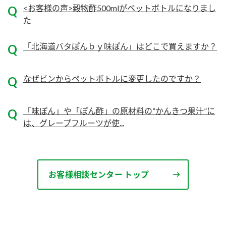
ニュースリリース
<お客様の声>穀物酢500mlがペットボトルになりまし
つゆ
ZENB initiative
た
鍋なび
お客様相談センター
納豆のサイト
「北海道バタぽんｂｙ味ぽん」はどこで買えますか？
MIM（ミツカンミュージアム）
PIN印
お客様の声をいかしました
なぜビンからペットボトルに変更したのですか？
三ツ判山吹
販売終了製品のご案内
千夜
各部門が大切にしていること
「味ぽん」や「ぽん酢」の原材料の”かんきつ果汁”に
よくあるご質問
は、グレープフルーツが使...
スペシャルサイト
お酢を知ろう！
おいしさと健康への取り組み
お問い合わせ
すしラボ
地図から取り扱い店舗を探す
ぽん酢サワー
お客様相談センター トップ
キッザニア東京「ぽん酢工房」
納豆の豆知識
鍋奉行マニュアル
ミツカン公式通販
ミツカンのCM