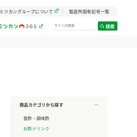
ミツカングループについて
製造所固有記号一覧
検索
製造所固有記号一覧
歴史
までのミ
と挑戦の
します。
商品カテゴリから探す
センター
食酢・調味酢
ZENB initiative
料理酒
鍋用調味料
つゆ
たれ
設立。「水」を
植物を可能な限りまる
お酢ドリンク
た社会貢献
ごと使ったZENBのコン