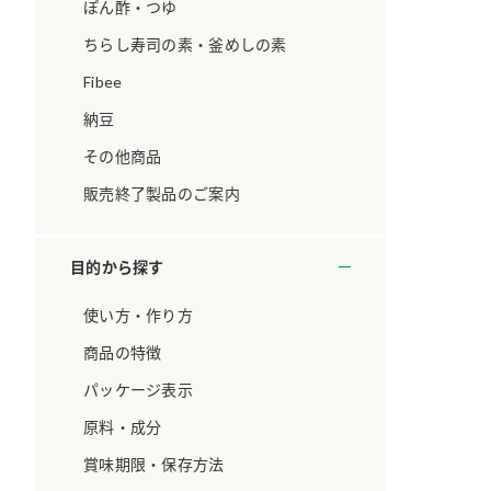
ています。
セプトをご紹介しま
ぽん酢・つゆ
す。
ちらし寿司の素・釜めしの素
Fibee
大切にして
おいしさと健康への
取り組み
け
おすしの素
炊き込みご飯の素
米飯用調味液
納豆
ョン宣言」
ミツカンの研究成果と
その他商品
た各部門の
おいしさと健康に役立
ご紹介しま
つ情報をご紹介しま
販売終了製品のご案内
す。
目的から探す
使い方・作り方
商品の特徴
パッケージ表示
原料・成分
賞味期限・保存方法
お酢ドリンク
味ぽん
ぽん酢