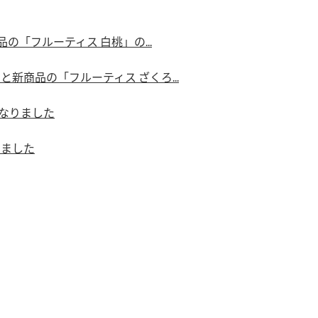
）
の「フルーティス 白桃」の...
新商品の「フルーティス ざくろ...
になりました
酢を知ろう！
すしラボ
ぽん酢サワー
りました