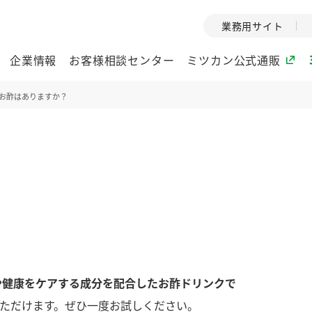
業務用サイト
企業情報
お客様相談センター
ミツカン公式通販
お酢はありますか？
ミツカングループについて
企業理念
ミツカンの
ミツカングループの企
創業から現在
業理念をご紹介しま
ツカンの変革
す。
歴史をご紹介
ご紹介します。
環境への取り組み
水の文化
や健康をケアする成分を配合したお酢ドリンクで
酢
調味酢
お酢ドリンク
ぽん酢
みりん風・
ミツカンの環境への取
1999年
り組みをご紹介しま
テーマとし
ただけます。ぜひ一度お試しください。