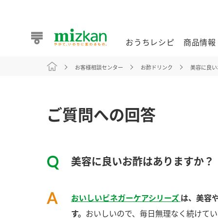
おうちレシピ
商品情報
お客様相談センター
お酢ドリンク
美容に良い
おうちレシピ
商品情報 トップ
企業情報 トップ
お客様相談センター トップ
ミツカン公式通販
業務用サイト
ご質問への回答
美容に良いお酢はありますか？
また食べたいが見つかる。ミツカンからのおすすめレシピを
おいしいビネガーケアシリーズ
は、美容
おうちレシピ トップ
す。
おいしいので、毎日無理なく続けてい