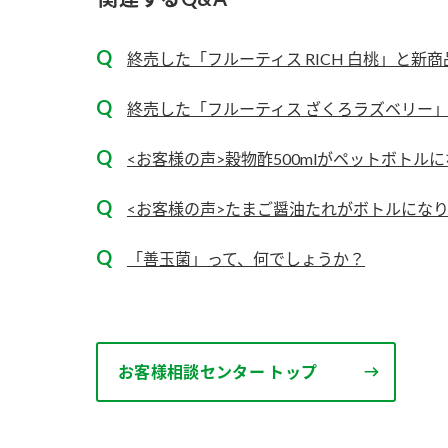
ー
終売した「フルーティス RICH 白桃」と新商品
終売した「フルーティス ざくろラズベリー」と
<お客様の声>穀物酢500mlがペットボトル
お
<お客様の声>たまご醤油たれがボトルにな
「善玉菌」って、何でしょうか？
お客様相談センター トップ