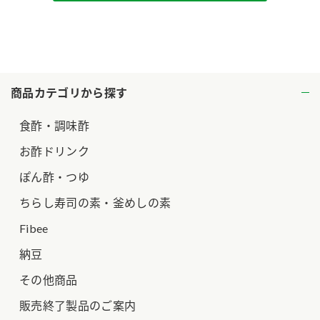
ロングセラー商品 ＋ おすすめレシピ
人気商品 ＋ おすすめレシピ
検索
商品カテゴリから探す
業務用サイト
ミツカングループについて
製造所固有記号一覧
食酢・調味酢
お酢ドリンク
ぽん酢・つゆ
ちらし寿司の素・釜めしの素
Fibee
納豆
その他商品
販売終了製品のご案内