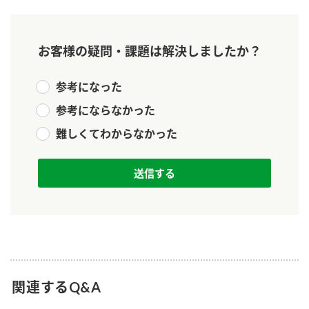
新商品一覧
酢
調味酢
お酢ドリンク
ぽん酢
キャンペーン情報
お客様の疑問・課題は解決しましたか？
みりん風・料理酒
鍋用調味料
ブランド・スペシャルサイト
参考になった
つゆ
参考にならなかった
たれ
ブランド・スペシャルサイト トップ
商品ブランドサイト
難しくてわからなかった
企業情報
スープ
中華
Fibee（ファイビー）
国内事業概要
くらしプラ酢
クイック調味料
レモン果汁
カンタン酢
ミツカングループについて
ふりかけ
おすしの素
お酢ドリンク
ミツカンを知る
企業理念
炊き込みご飯の素
納豆
味ぽん
ぽん酢
採用情報
環境への取り組み
関連するQ&A
かおりの蔵
ミツカンの歴史