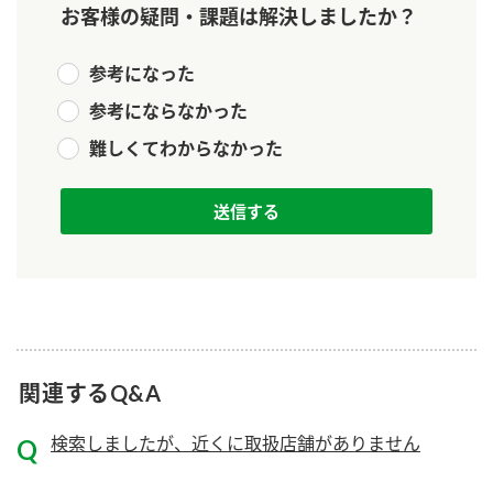
お客様の疑問・課題は解決しましたか？
新商品一覧
酢
調味酢
お酢ドリンク
ぽん酢
キャンペーン情報
参考になった
参考にならなかった
みりん風・料理酒
鍋用調味料
ブランド・スペシャルサイト
難しくてわからなかった
つゆ
たれ
ブランド・スペシャルサイト トップ
商品ブランドサイト
企業情報
スープ
中華
Fibee（ファイビー）
国内事業概要
くらしプラ酢
クイック調味料
レモン果汁
カンタン酢
ミツカングループについて
ふりかけ
おすしの素
お酢ドリンク
ミツカンを知る
企業理念
炊き込みご飯の素
納豆
関連するQ&A
味ぽん
ぽん酢
採用情報
環境への取り組み
検索しましたが、近くに取扱店舗がありません
かおりの蔵
ミツカンの歴史