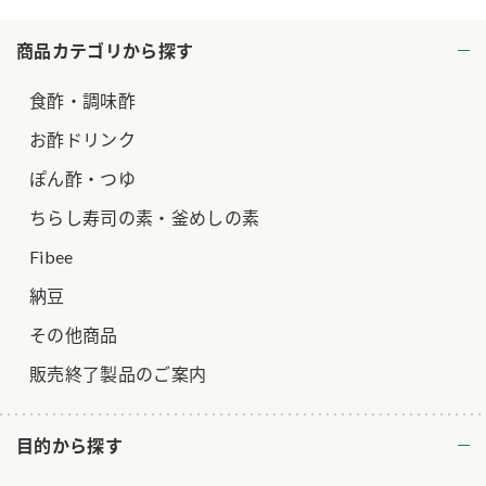
ロングセラー商品 ＋ おすすめレシピ
商品カテゴリから探す
人気商品 ＋ おすすめレシピ
食酢・調味酢
検索
お酢ドリンク
業務用サイト
ミツカングループについて
製造所固有記号一覧
ぽん酢・つゆ
ちらし寿司の素・釜めしの素
Fibee
納豆
その他商品
販売終了製品のご案内
目的から探す