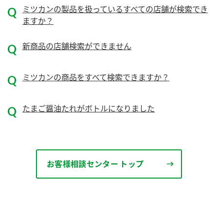
ニュースリリース
つゆ
ミツカンの製品を扱っているすべての店舗が検索でき
ZENB initiative
ますか？
鍋なび
お客様相談センター
納豆のサイト
新商品の店舗検索ができません
MIM（ミツカンミュージアム）
PIN印
お客様の声をいかしました
三ツ判山吹
ミツカンの商品をすべて検索できますか？
販売終了製品のご案内
千夜
各部門が大切にしていること
たまご醤油たれがボトルになりました
よくあるご質問
スペシャルサイト
お酢を知ろう！
おいしさと健康への取り組み
お問い合わせ
すしラボ
地図から取り扱い店舗を探す
お客様相談センター トップ
ぽん酢サワー
キッザニア東京「ぽん酢工房」
納豆の豆知識
鍋奉行マニュアル
ミツカン公式通販
ミツカンのCM