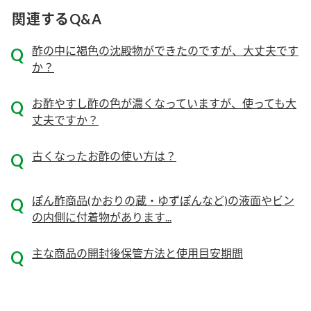
関連するQ&A
ロングセラー商品 ＋ おすすめレシピ
人気商品 ＋ おすすめレシピ
酢の中に褐色の沈殿物ができたのですが、大丈夫です
か？
検索
お酢やすし酢の色が濃くなっていますが、使っても大
業務用サイト
ミツカングループについて
製造所固有記号一覧
丈夫ですか？
古くなったお酢の使い方は？
ぽん酢商品(かおりの蔵・ゆずぽんなど)の液面やビン
の内側に付着物があります...
主な商品の開封後保管方法と使用目安期間