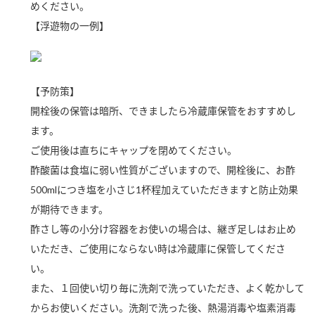
めください。
新商品一覧
酢
調味酢
【浮遊物の一例】
お酢ドリンク
ぽん酢
キャンペーン情報
みりん風・料理酒
鍋用調味料
ブランド・スペシャルサイト
【予防策】
開栓後の保管は暗所、できましたら冷蔵庫保管をおすすめし
つゆ
たれ
ブランド・スペシャルサイト トップ
ます。
商品ブランドサイト
企業情報
スープ
中華
ご使用後は直ちにキャップを閉めてください。
Fibee（ファイビー）
酢酸菌は食塩に弱い性質がございますので、開栓後に、お酢
国内事業概要
くらしプラ酢
クイック調味料
レモン果汁
500mlにつき塩を小さじ1杯程加えていただきますと防止効果
カンタン酢
が期待できます。
ミツカングループについて
ふりかけ
おすしの素
お酢ドリンク
酢さし等の小分け容器をお使いの場合は、継ぎ足しはお止め
ミツカンを知る
企業理念
炊き込みご飯の素
納豆
いただき、ご使用にならない時は冷蔵庫に保管してくださ
味ぽん
い。
ぽん酢
採用情報
環境への取り組み
また、１回使い切り毎に洗剤で洗っていただき、よく乾かして
かおりの蔵
ミツカンの歴史
からお使いください。洗剤で洗った後、熱湯消毒や塩素消毒