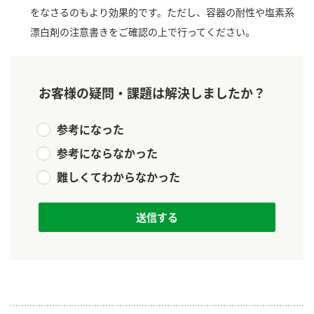
ニュースリリース
つゆ
をなさるのもより効果的です。ただし、容器の耐性や塩素系
ZENB initiative
漂白剤の注意書きをご確認の上で行ってください。
鍋なび
お客様相談センター
納豆のサイト
MIM（ミツカンミュージアム）
PIN印
お客様の疑問・課題は解決しましたか？
お客様の声をいかしました
三ツ判山吹
参考になった
販売終了製品のご案内
千夜
各部門が大切にしていること
参考にならなかった
よくあるご質問
スペシャルサイト
難しくてわからなかった
お酢を知ろう！
おいしさと健康への取り組み
お問い合わせ
すしラボ
地図から取り扱い店舗を探す
ぽん酢サワー
キッザニア東京「ぽん酢工房」
納豆の豆知識
鍋奉行マニュアル
ミツカン公式通販
ミツカンのCM