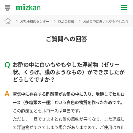
お客様相談センター
商品の特徴
お酢の中に白いもやもやした浮遊
おうちレシピ
おすすめレシピ
ご質問への回答
レシピ特集
お酢の中に白いもやもやした浮遊物（ゼリー
レシピカテゴリ一覧
状、くらげ、膜のようなもの）ができましたが
どうしてですか？
商品からレシピを探す
空気中に存在する酢酸菌がお酢の中に入り、増殖してセルロ
ース（多糖類の一種）という白色の物質を作ったためです。
商品情報
この酢酸菌とセルロースは無害です。
ただし、一旦できますとお酢の風味が悪くなり、また連続し
商品カテゴリ
て浮遊物ができてしまう場合がありますので、ご使用はお止