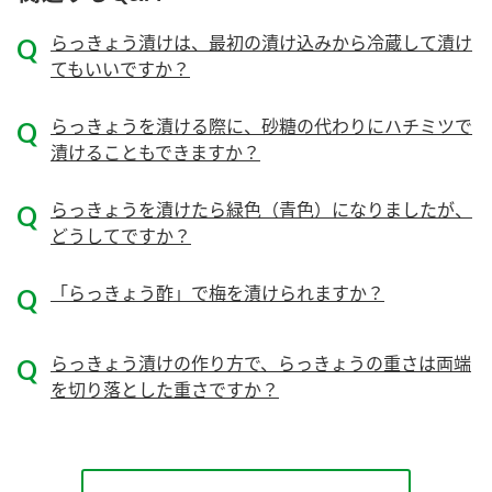
ニュースリリース
つゆ
ZENB initiative
らっきょう漬けは、最初の漬け込みから冷蔵して漬け
鍋なび
てもいいですか？
お客様相談センター
納豆のサイト
らっきょうを漬ける際に、砂糖の代わりにハチミツで
MIM（ミツカンミュージアム）
PIN印
漬けることもできますか？
お客様の声をいかしました
三ツ判山吹
販売終了製品のご案内
らっきょうを漬けたら緑色（青色）になりましたが、
千夜
各部門が大切にしていること
どうしてですか？
よくあるご質問
スペシャルサイト
「らっきょう酢」で梅を漬けられますか？
お酢を知ろう！
おいしさと健康への取り組み
お問い合わせ
すしラボ
らっきょう漬けの作り方で、らっきょうの重さは両端
地図から取り扱い店舗を探す
ぽん酢サワー
を切り落とした重さですか？
キッザニア東京「ぽん酢工房」
納豆の豆知識
鍋奉行マニュアル
ミツカン公式通販
ミツカンのCM