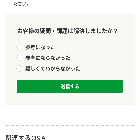
ださい。
新商品一覧
酢
調味酢
お酢ドリンク
ぽん酢
キャンペーン情報
お客様の疑問・課題は解決しましたか？
みりん風・料理酒
鍋用調味料
ブランド・スペシャルサイト
参考になった
つゆ
たれ
ブランド・スペシャルサイト トップ
参考にならなかった
商品ブランドサイト
企業情報
スープ
中華
難しくてわからなかった
Fibee（ファイビー）
国内事業概要
くらしプラ酢
クイック調味料
レモン果汁
カンタン酢
ミツカングループについて
ふりかけ
おすしの素
お酢ドリンク
ミツカンを知る
企業理念
炊き込みご飯の素
納豆
味ぽん
ぽん酢
採用情報
環境への取り組み
かおりの蔵
ミツカンの歴史
関連するQ&A