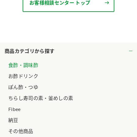
お客様相談センター トップ
ロングセラー商品 ＋ おすすめレシピ
人気商品 ＋ おすすめレシピ
検索
業務用サイト
ミツカングループについて
製造所固有記号一覧
商品カテゴリから探す
食酢・調味酢
お酢ドリンク
ぽん酢・つゆ
ちらし寿司の素・釜めしの素
Fibee
納豆
その他商品