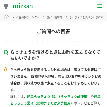
お客様相談センター
食酢・調味酢
らっきょうを漬けるときにお酢
おうちレシピ
おすすめレシピ
ご質問への回答
レシピ特集
らっきょうを漬けるときにお酢を煮立てなくて
レシピカテゴリ一覧
もいいですか？
商品からレシピを探す
らっきょう酢を使用するレシピの場合は、煮立てる必要はご
ざいません。
穀物酢や米酢等、酸っぱいお酢を使うレシピの
場合は、調味液の状態で煮立てることをおすすめしておりま
商品情報
す。
詳しくは、
簡単らっきょう漬け（らっきょう酢使用）
や
簡単
商品カテゴリ
らっきょう漬け（穀物酢または米酢使用）
のレシピをご覧く