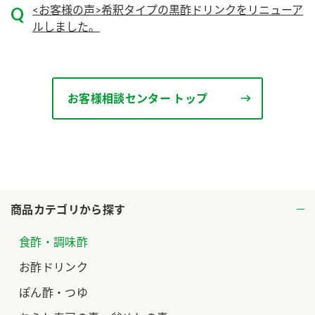
<お客様の声>希釈タイプの黒酢ドリンクをリニューア
ロングセラー商品 ＋ おすすめレシピ
ルしました。
人気商品 ＋ おすすめレシピ
検索
お客様相談センター トップ
業務用サイト
ミツカングループについて
製造所固有記号一覧
商品カテゴリから探す
食酢・調味酢
お酢ドリンク
ぽん酢・つゆ