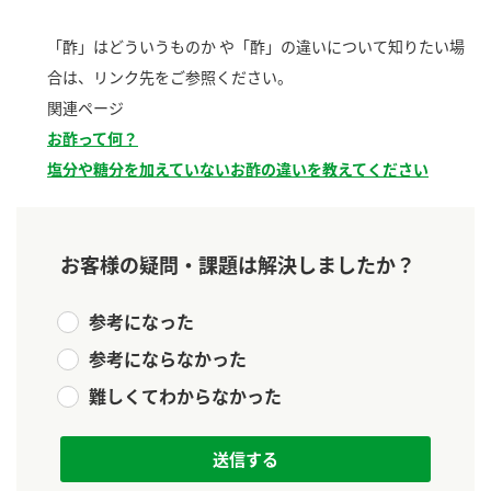
新商品一覧
酢
調味酢
「酢」はどういうものか や「酢」の違いについて知りたい場
お酢ドリンク
ぽん酢
キャンペーン情報
合は、リンク先をご参照ください。
関連ページ
みりん風・料理酒
鍋用調味料
ブランド・スペシャルサイト
お酢って何？
塩分や糖分を加えていないお酢の違いを教えてください
つゆ
たれ
ブランド・スペシャルサイト トップ
商品ブランドサイト
企業情報
スープ
中華
Fibee（ファイビー）
お客様の疑問・課題は解決しましたか？
国内事業概要
くらしプラ酢
クイック調味料
レモン果汁
カンタン酢
参考になった
ミツカングループについて
ふりかけ
おすしの素
お酢ドリンク
参考にならなかった
ミツカンを知る
企業理念
炊き込みご飯の素
納豆
味ぽん
難しくてわからなかった
ぽん酢
採用情報
環境への取り組み
かおりの蔵
ミツカンの歴史