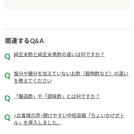
ニュースリリース
つゆ
ZENB initiative
鍋なび
お客様相談センター
納豆のサイト
MIM（ミツカンミュージアム）
PIN印
関連するQ&A
お客様の声をいかしました
三ツ判山吹
純玄米酢と純玄米黒酢の違いは何ですか？
販売終了製品のご案内
千夜
各部門が大切にしていること
よくあるご質問
スペシャルサイト
塩分や糖分を加えていないお酢（穀物酢など）の違い
を教えてください
お酢を知ろう！
おいしさと健康への取り組み
お問い合わせ
すしラボ
「醸造酢」や「調味酢」とは何ですか？
地図から取り扱い店舗を探す
ぽん酢サワー
キッザニア東京「ぽん酢工房」
納豆の豆知識
<お客様の声>開けやすい中栓容器「ちょいかけボト
ル」を導入しました。
鍋奉行マニュアル
ミツカン公式通販
ミツカンのCM