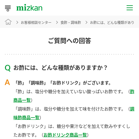
お客様相談センター
食酢・調味酢
お酢には、どんな種類がありま
おうちレシピ
おすすめレシピ
ご質問への回答
レシピ特集
お酢には、どんな種類がありますか？
レシピカテゴリ一覧
「酢」「調味酢」「お酢ドリンク」がございます。
商品からレシピを探す
「酢」は、塩分や糖分を加えていない酸っぱいお酢です。（
酢
商品一覧
）
「調味酢」は、塩分や糖分を加えて味を付けたお酢です。（
調
商品情報
味酢商品一覧
）
「お酢ドリンク」は、糖分や果汁などを加えて飲みやすくし
商品カテゴリ
たお酢です。（
お酢ドリンク商品一覧
）