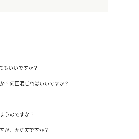
）
酢を知ろう！
すしラボ
ぽん酢サワー
てもいいですか？
か？何回混ぜればいいですか？
まうのですか？
すが、大丈夫ですか？