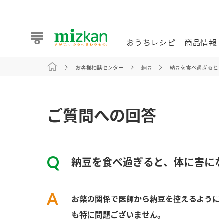
おうちレシピ
商品情報
お客様相談センター
納豆
納豆を食べ過ぎると
おうちレシピ
商品情報 トップ
企業情報 トップ
お客様相談センター トップ
ミツカン公式通販
業務用サイト
ご質問への回答
納豆を食べ過ぎると、体に害に
また食べたいが見つかる。ミツカンからのおすすめレシピを
お薬の関係で医師から納豆を控えるよう
おうちレシピ トップ
も特に問題ございません。