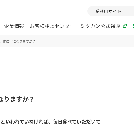
業務用サイト
企業情報
お客様相談センター
ミツカン公式通販
、体に害になりますか？
ミツカングループについて
企業理念
ミツカンの
ミツカングループの企
創業から現在
業理念をご紹介しま
ツカンの変革
す。
歴史をご紹介
なりますか？
ご紹介します。
環境への取り組み
水の文化
にといわれていなければ、毎日食べていただいて
酢
調味酢
お酢ドリンク
ぽん酢
みりん風・
ミツカンの環境への取
1999年
り組みをご紹介しま
テーマとし