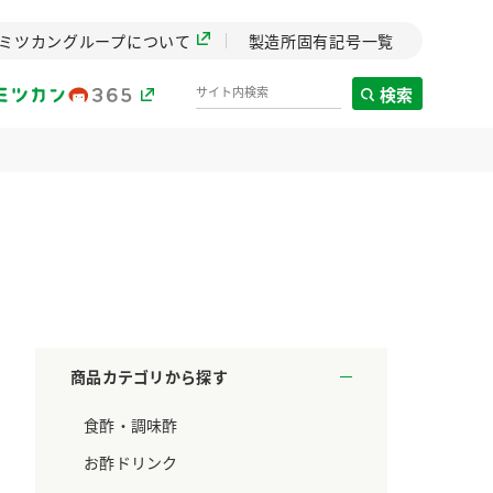
ミツカングループについて
製造所固有記号一覧
検索
製造所固有記号一覧
歴史
までのミ
と挑戦の
します。
商品カテゴリから探す
センター
食酢・調味酢
ZENB initiative
料理酒
鍋用調味料
つゆ
たれ
設立。「水」を
植物を可能な限りまる
お酢ドリンク
た社会貢献
ごと使ったZENBのコン