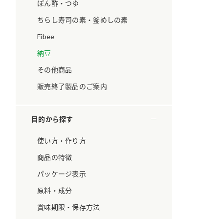
ています。
セプトをご紹介しま
ぽん酢・つゆ
す。
ちらし寿司の素・釜めしの素
Fibee
大切にして
おいしさと健康への
取り組み
け
おすしの素
炊き込みご飯の素
米飯用調味液
納豆
ョン宣言」
ミツカンの研究成果と
その他商品
た各部門の
おいしさと健康に役立
ご紹介しま
つ情報をご紹介しま
販売終了製品のご案内
す。
目的から探す
使い方・作り方
商品の特徴
パッケージ表示
原料・成分
賞味期限・保存方法
お酢ドリンク
味ぽん
ぽん酢