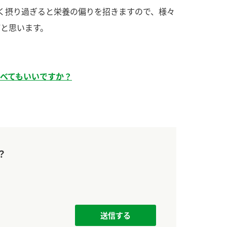
す。
活動を行っ
く摂り過ぎると栄養の偏りを招きますので、様々
と思います。
MIM（ミツカンミュ
各部門が
ージアム）
いること
スープ
中華
クイック調味料
レモン果汁
ふりか
ミツカンの酢づくりの
「未来ビジ
べてもいいですか？
歴史などが学べる体験
実現に向け
型博物館です。
取り組みを
す。
キッザニア東京「ぽ
納豆
ん酢工房」
味ぽんやお酢について
？
楽しく学べるパビリオ
ンです。
ibee（ファイビ
くらしプラ酢
カンタン酢