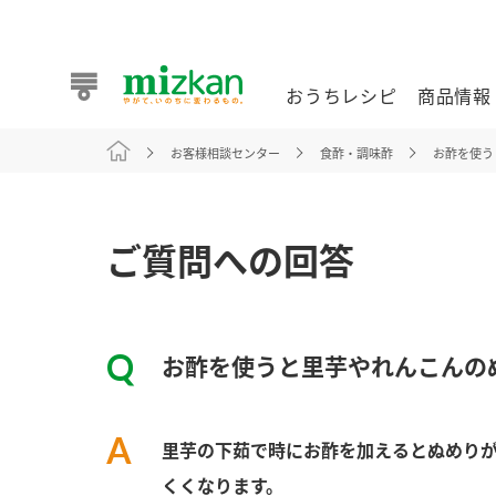
おうちレシピ
商品情報
お客様相談センター
食酢・調味酢
お酢を使う
おうちレシピ
商品情報 トップ
企業情報 トップ
お客様相談センター トップ
ミツカン公式通販
業務用サイト
ご質問への回答
お酢を使うと里芋やれんこんの
また食べたいが見つかる。ミツカンからのおすすめレシピを
里芋の下茹で時にお酢を加えるとぬめり
おうちレシピ トップ
くくなります。