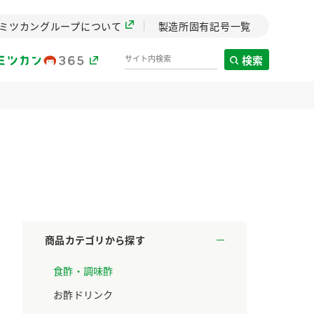
ミツカングループについて
製造所固有記号一覧
検索
製造所固有記号一覧
歴史
までのミ
と挑戦の
します。
商品カテゴリから探す
センター
食酢・調味酢
ZENB initiative
料理酒
鍋用調味料
つゆ
たれ
設立。「水」を
植物を可能な限りまる
お酢ドリンク
た社会貢献
ごと使ったZENBのコン