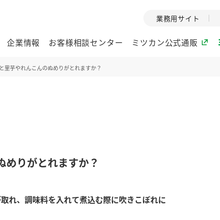
業務用サイト
企業情報
お客様相談センター
ミツカン公式通販
と里芋やれんこんのぬめりがとれますか？
ミツカングループについて
企業理念
ミツカンの
ミツカングループの企
創業から現在
業理念をご紹介しま
ツカンの変革
す。
歴史をご紹介
ぬめりがとれますか？
ご紹介します。
環境への取り組み
水の文化
が取れ、調味料を入れて煮込む際に吹きこぼれに
酢
調味酢
お酢ドリンク
ぽん酢
みりん風・
ミツカンの環境への取
1999年
り組みをご紹介しま
テーマとし