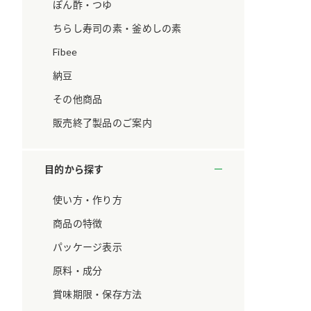
ています。
セプトをご紹介しま
ぽん酢・つゆ
す。
ちらし寿司の素・釜めしの素
Fibee
大切にして
おいしさと健康への
取り組み
け
おすしの素
炊き込みご飯の素
米飯用調味液
納豆
ョン宣言」
ミツカンの研究成果と
その他商品
た各部門の
おいしさと健康に役立
ご紹介しま
つ情報をご紹介しま
販売終了製品のご案内
す。
目的から探す
使い方・作り方
商品の特徴
パッケージ表示
原料・成分
賞味期限・保存方法
お酢ドリンク
味ぽん
ぽん酢