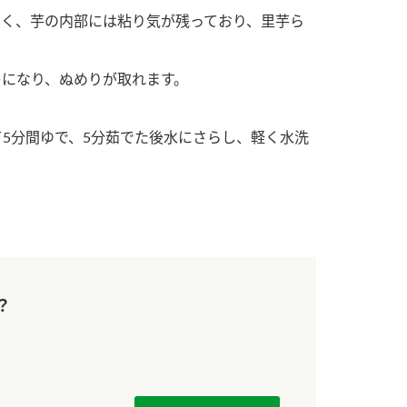
す。
活動を行っ
なく、芋の内部には粘り気が残っており、里芋ら
MIM（ミツカンミュ
各部門が
キになり、ぬめりが取れます。
ージアム）
いること
スープ
中華
クイック調味料
レモン果汁
ふりか
ミツカンの酢づくりの
「未来ビジ
て5分間ゆで、5分茹でた後水にさらし、軽く水洗
歴史などが学べる体験
実現に向け
型博物館です。
取り組みを
す。
キッザニア東京「ぽ
納豆
ん酢工房」
味ぽんやお酢について
楽しく学べるパビリオ
？
ンです。
ibee（ファイビ
くらしプラ酢
カンタン酢