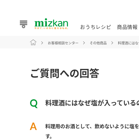
おうちレシピ
商品情報
お客様相談センター
その他商品
料理酒にはな
おうちレシピ
商品情報 トップ
企業情報 トップ
お客様相談センター トップ
ミツカン公式通販
業務用サイト
ご質問への回答
料理酒にはなぜ塩が入っている
また食べたいが見つかる。ミツカンからのおすすめレシピを
料理用のお酒として、飲めないように塩
おうちレシピ トップ
す。