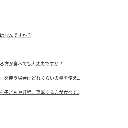
）
はなんですか？
酢を知ろう！
すしラボ
ぽん酢サワー
る方が食べても大丈夫ですか？
を使う場合はどれくらいの量を使え...
子どもや妊婦、運転する方が食べて...