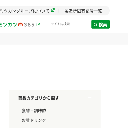
ミツカングループについて
製造所固有記号一覧
検索
製造所固有記号一覧
歴史
までのミ
と挑戦の
します。
商品カテゴリから探す
センター
食酢・調味酢
ZENB initiative
料理酒
鍋用調味料
つゆ
たれ
設立。「水」を
植物を可能な限りまる
お酢ドリンク
た社会貢献
ごと使ったZENBのコン