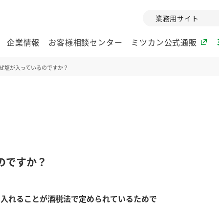
業務用サイト
企業情報
お客様相談センター
ミツカン公式通販
ぜ塩が入っているのですか？
ミツカングループについて
企業理念
ミツカンの
ミツカングループの企
創業から現在
業理念をご紹介しま
ツカンの変革
す。
歴史をご紹介
のですか？
ご紹介します。
環境への取り組み
水の文化
を入れることが酒税法で定められているためで
酢
調味酢
お酢ドリンク
ぽん酢
みりん風・
ミツカンの環境への取
1999年
り組みをご紹介しま
テーマとし