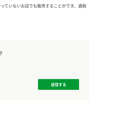
す。
活動を行っ
持っていないお店でも販売することができ、酒税
MIM（ミツカンミュ
各部門が
ージアム）
いること
スープ
中華
クイック調味料
レモン果汁
ふりか
ミツカンの酢づくりの
「未来ビジ
歴史などが学べる体験
実現に向け
型博物館です。
取り組みを
す。
？
キッザニア東京「ぽ
納豆
ん酢工房」
味ぽんやお酢について
楽しく学べるパビリオ
ンです。
ibee（ファイビ
くらしプラ酢
カンタン酢