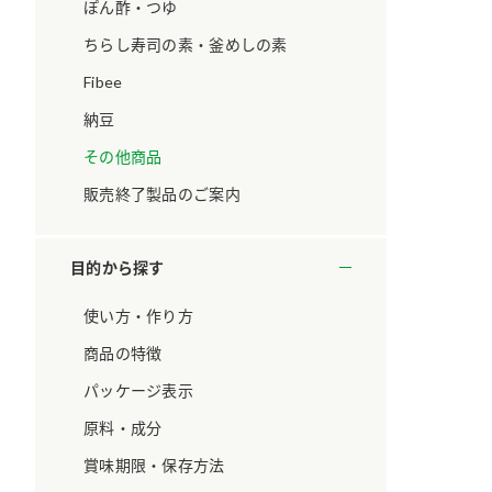
ています。
セプトをご紹介しま
ぽん酢・つゆ
す。
ちらし寿司の素・釜めしの素
Fibee
大切にして
おいしさと健康への
取り組み
け
おすしの素
炊き込みご飯の素
米飯用調味液
納豆
ョン宣言」
ミツカンの研究成果と
その他商品
た各部門の
おいしさと健康に役立
ご紹介しま
つ情報をご紹介しま
販売終了製品のご案内
す。
目的から探す
使い方・作り方
商品の特徴
パッケージ表示
原料・成分
賞味期限・保存方法
お酢ドリンク
味ぽん
ぽん酢