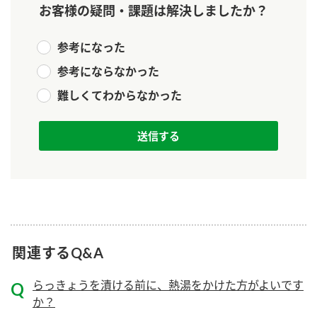
お客様の疑問・課題は解決しましたか？
新商品一覧
酢
調味酢
お酢ドリンク
ぽん酢
キャンペーン情報
参考になった
参考にならなかった
みりん風・料理酒
鍋用調味料
ブランド・スペシャルサイト
難しくてわからなかった
つゆ
たれ
ブランド・スペシャルサイト トップ
商品ブランドサイト
企業情報
スープ
中華
Fibee（ファイビー）
国内事業概要
くらしプラ酢
クイック調味料
レモン果汁
カンタン酢
ミツカングループについて
ふりかけ
おすしの素
お酢ドリンク
ミツカンを知る
企業理念
炊き込みご飯の素
納豆
関連するQ&A
味ぽん
ぽん酢
採用情報
環境への取り組み
らっきょうを漬ける前に、熱湯をかけた方がよいです
か？
かおりの蔵
ミツカンの歴史