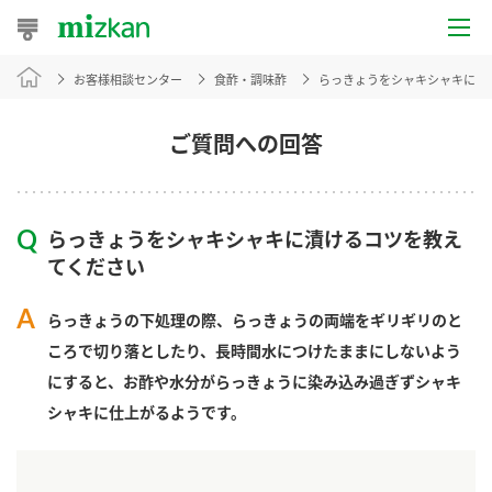
お客様相談センター
食酢・調味酢
らっきょうをシャキシャキに漬
おうちレシピ
おすすめレシピ
ご質問への回答
レシピ特集
らっきょうをシャキシャキに漬けるコツを教え
レシピカテゴリ一覧
てください
商品からレシピを探す
らっきょうの下処理の際、らっきょうの両端をギリギリのと
ころで切り落としたり、長時間水につけたままにしないよう
にすると、お酢や水分がらっきょうに染み込み過ぎずシャキ
商品情報
シャキに仕上がるようです。
商品カテゴリ