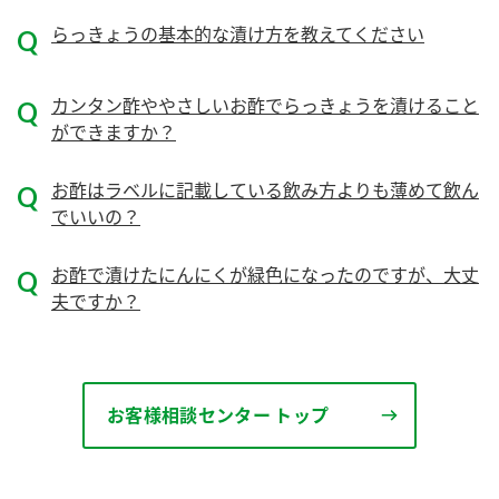
ニュースリリース
つゆ
らっきょうの基本的な漬け方を教えてください
ZENB initiative
鍋なび
お客様相談センター
納豆のサイト
カンタン酢ややさしいお酢でらっきょうを漬けること
MIM（ミツカンミュージアム）
ができますか？
PIN印
お客様の声をいかしました
三ツ判山吹
お酢はラベルに記載している飲み方よりも薄めて飲ん
販売終了製品のご案内
千夜
でいいの？
各部門が大切にしていること
よくあるご質問
スペシャルサイト
お酢で漬けたにんにくが緑色になったのですが、大丈
夫ですか？
お酢を知ろう！
おいしさと健康への取り組み
お問い合わせ
すしラボ
地図から取り扱い店舗を探す
ぽん酢サワー
キッザニア東京「ぽん酢工房」
お客様相談センター トップ
納豆の豆知識
鍋奉行マニュアル
ミツカン公式通販
ミツカンのCM