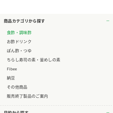
ロングセラー商品 ＋ おすすめレシピ
人気商品 ＋ おすすめレシピ
商品カテゴリから探す
検索
食酢・調味酢
業務用サイト
ミツカングループについて
製造所固有記号一覧
お酢ドリンク
ぽん酢・つゆ
ちらし寿司の素・釜めしの素
Fibee
納豆
その他商品
販売終了製品のご案内
目的から探す