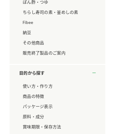
ています。
セプトをご紹介しま
ぽん酢・つゆ
す。
ちらし寿司の素・釜めしの素
Fibee
大切にして
おいしさと健康への
取り組み
け
おすしの素
炊き込みご飯の素
米飯用調味液
納豆
ョン宣言」
ミツカンの研究成果と
その他商品
た各部門の
おいしさと健康に役立
ご紹介しま
つ情報をご紹介しま
販売終了製品のご案内
す。
目的から探す
使い方・作り方
商品の特徴
パッケージ表示
原料・成分
賞味期限・保存方法
お酢ドリンク
味ぽん
ぽん酢