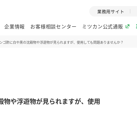
業務用サイト
企業情報
お客様相談センター
ミツカン公式通販
ンゴ酢に白や黒の沈殿物や浮遊物が見られますが、使用しても問題ありませんか？
ミツカングループについて
企業理念
ミツカンの
ミツカングループの企
創業から現在
業理念をご紹介しま
ツカンの変革
す。
歴史をご紹介
殿物や浮遊物が見られますが、使用
ご紹介します。
環境への取り組み
水の文化
酢
調味酢
お酢ドリンク
ぽん酢
みりん風・
ミツカンの環境への取
1999年
り組みをご紹介しま
テーマとし