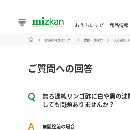
おうちレシピ
商品情報
お客様相談センター
食酢・調味酢
無ろ過純リ
おうちレシピ
商品情報 トップ
企業情報 トップ
お客様相談センター トップ
ミツカン公式通販
業務用サイト
ご質問への回答
無ろ過純リンゴ酢に白や黒の沈
また食べたいが見つかる。ミツカンからのおすすめレシピを
しても問題ありませんか？
おうちレシピ トップ
■
開栓前
の場合