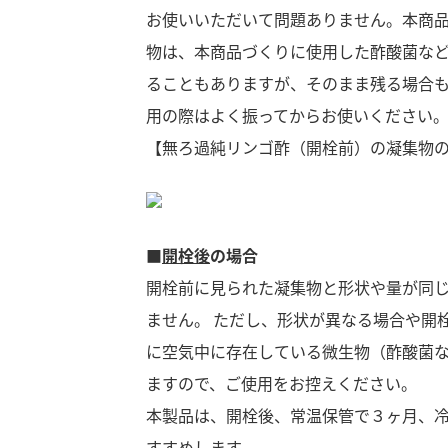
お使いいただいて問題ありません。本商
物は、本商品づくりに使用した酢酸菌な
ることもありますが、そのまま残る場合
用の際はよく振ってからお使いください
【無ろ過純リンゴ酢（開栓前）の凝集物
■
開栓後
の場合
開栓前に見られた凝集物と形状や量が同
ません。 ただし、形状が異なる場合や開
に空気中に存在している微生物（酢酸菌
ますので、ご使用をお控えください。
本製品は、開栓後、常温保管で３ヶ月、
F
すすめします。