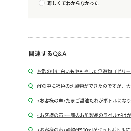
難しくてわからなかった
関連するQ&A
お酢の中に白いもやもやした浮遊物（ゼリー状
酢の中に褐色の沈殿物ができたのですが、大
<お客様の声>たまご醤油たれがボトルにな
<お客様の声>一部のお酢製品のラベルがは
<お客様の声>穀物酢500mlがペットボトル