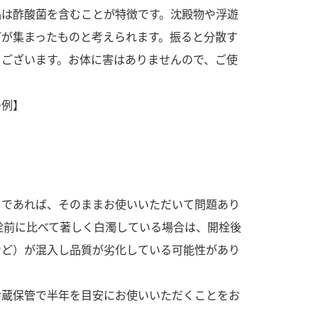
す。
活動を行っ
品は酢酸菌を含むことが特徴です。沈殿物や浮遊
どが集まったものと考えられます。振ると分散す
MIM（ミツカンミュ
各部門が
もございます。お体に害はありませんので、ご使
ージアム）
いること
スープ
中華
クイック調味料
レモン果汁
ふりか
。
ミツカンの酢づくりの
「未来ビジ
の例】
歴史などが学べる体験
実現に向け
型博物館です。
取り組みを
す。
キッザニア東京「ぽ
納豆
ん酢工房」
じであれば、そのままお使いいただいて問題あり
味ぽんやお酢について
楽しく学べるパビリオ
栓前に比べて著しく白濁している場合は、開栓後
ンです。
など）が混入し品質が劣化している可能性があり
冷蔵保管で半年を目安にお使いいただくことをお
ibee（ファイビ
くらしプラ酢
カンタン酢