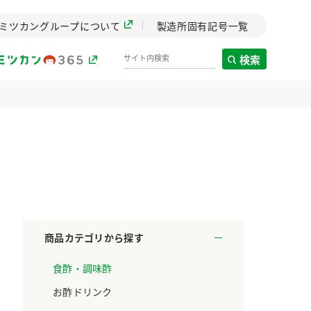
ミツカングループについて
製造所固有記号一覧
検索
製造所固有記号一覧
歴史
までのミ
と挑戦の
します。
商品カテゴリから探す
センター
食酢・調味酢
ZENB initiative
料理酒
鍋用調味料
つゆ
たれ
設立。「水」を
植物を可能な限りまる
お酢ドリンク
た社会貢献
ごと使ったZENBのコン