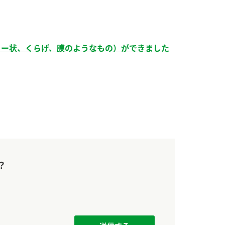
）
リー状、くらげ、膜のようなもの）ができました
酢を知ろう！
すしラボ
ぽん酢サワー
？